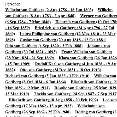
Personen:
Wilhelm von Gottberg (2 Aug 1756 - 18 Jun 1803)
Wilhelm
von Gottberg (8 Aug 1783 - 2 Apr 1848)
Werner von Gottber
(6 Sep 1784 - 7 Mar 1846)
Heinrich von Gottberg (10 Oct 178
- 16 Sep 1859)
Friedrich von Gottberg (24 Apr 1796 - 27 Jul
1869)
Laura Philippine von Gottberg (12 May 1810 - 23 Mar
1898)
Gustav von Gottberg (20 Aug 1818 - 12 Oct 1881)
Otto von Gottberg (1 Sep 1820 - 3 Feb 1888)
Johanna von
Gottberg (30 Jul 1821 - 1893)
Franz Wilhelm von Gottberg
(28 Nov 1824 - 21 Sep 1869)
Klara von Gottberg (26 Jan 1826
- 15 Jun 1909)
Rudolf Karl von Gottberg (4 Jun 1828 - 19 Au
1882)
Otto von Gottberg (24 Dec 1831 - 18 Oct 1913)
Richard von Gottberg (5 Jan 1833 - 3 Feb 1910)
Wilhelm von
Gottberg (8 Oct 1834 - 6 Jan 1864)
Elisabeth von Gottberg (2
Mar 1839 - 12 Mar 1911)
Rosalie von Gottberg (25 Mar 1839 
13 Mar 1919)
Thekla von Gottberg (24 Sep 1847 - 7 Sep 1917
Elisabeth von Gottberg (8 Aug 1858 - 20 Feb 1902)
Leo von
Gottberg (17 May 1862 - 15 Apr 1933)
Wilhelmine von
Gottberg (26 Sep 1862 - 25 Feb 1940)
Döring von Gottberg (2