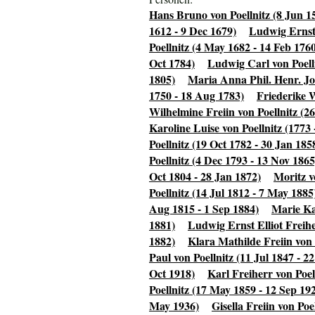
Hans Bruno von Poellnitz (8 Jun 1
1612 - 9 Dec 1679)
Ludwig Ernst 
Poellnitz (4 May 1682 - 14 Feb 176
Oct 1784)
Ludwig Carl von Poelln
1805)
Maria Anna Phil. Henr. Joh
1750 - 18 Aug 1783)
Friederike W
Wilhelmine Freiin von Poellnitz (2
Karoline Luise von Poellnitz (1773
Poellnitz (19 Oct 1782 - 30 Jan 185
Poellnitz (4 Dec 1793 - 13 Nov 1865
Oct 1804 - 28 Jan 1872)
Moritz v
Poellnitz (14 Jul 1812 - 7 May 1885
Aug 1815 - 1 Sep 1884)
Marie Kar
1881)
Ludwig Ernst Elliot Freihe
1882)
Klara Mathilde Freiin von 
Paul von Poellnitz (11 Jul 1847 - 2
Oct 1918)
Karl Freiherr von Poel
Poellnitz (17 May 1859 - 12 Sep 19
May 1936)
Gisella Freiin von Poel