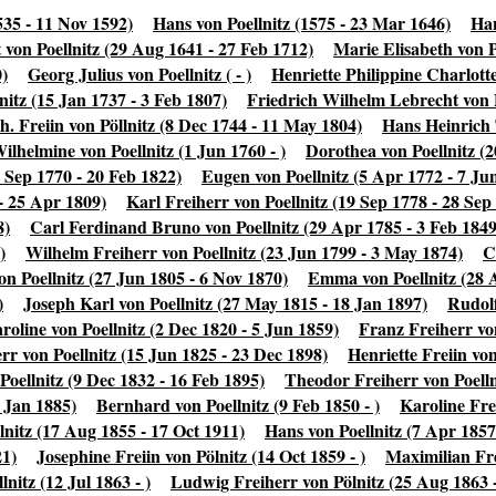
535 - 11 Nov 1592)
Hans von Poellnitz (1575 - 23 Mar 1646)
Han
von Poellnitz (29 Aug 1641 - 27 Feb 1712)
Marie Elisabeth von Po
0)
Georg Julius von Poellnitz ( - )
Henriette Philippine Charlotte
itz (15 Jan 1737 - 3 Feb 1807)
Friedrich Wilhelm Lebrecht von P
. Freiin von Pöllnitz (8 Dec 1744 - 11 May 1804)
Hans Heinrich 
ilhelmine von Poellnitz (1 Jun 1760 - )
Dorothea von Poellnitz (2
6 Sep 1770 - 20 Feb 1822)
Eugen von Poellnitz (5 Apr 1772 - 7 Ju
 - 25 Apr 1809)
Karl Freiherr von Poellnitz (19 Sep 1778 - 28 Sep
8)
Carl Ferdinand Bruno von Poellnitz (29 Apr 1785 - 3 Feb 1849
)
Wilhelm Freiherr von Poellnitz (23 Jun 1799 - 3 May 1874)
C
on Poellnitz (27 Jun 1805 - 6 Nov 1870)
Emma von Poellnitz (28 A
)
Joseph Karl von Poellnitz (27 May 1815 - 18 Jan 1897)
Rudolf
oline von Poellnitz (2 Dec 1820 - 5 Jun 1859)
Franz Freiherr vo
rr von Poellnitz (15 Jun 1825 - 23 Dec 1898)
Henriette Freiin vo
Poellnitz (9 Dec 1832 - 16 Feb 1895)
Theodor Freiherr von Poelln
2 Jan 1885)
Bernhard von Poellnitz (9 Feb 1850 - )
Karoline Fre
lnitz (17 Aug 1855 - 17 Oct 1911)
Hans von Poellnitz (7 Apr 1857
21)
Josephine Freiin von Pölnitz (14 Oct 1859 - )
Maximilian Fre
lnitz (12 Jul 1863 - )
Ludwig Freiherr von Pölnitz (25 Aug 1863 