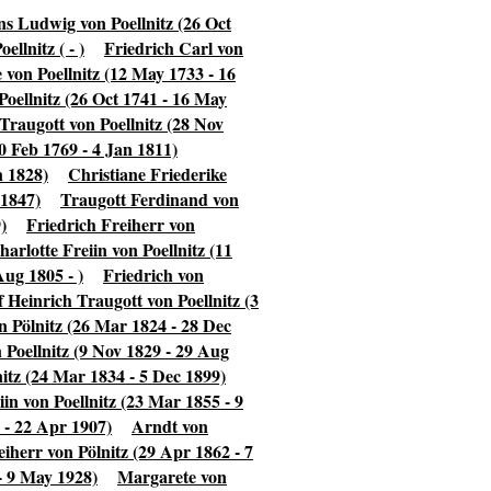
s Ludwig von Poellnitz (26 Oct
ellnitz ( - )
Friedrich Carl von
 von Poellnitz (12 May 1733 - 16
oellnitz (26 Oct 1741 - 16 May
Traugott von Poellnitz (28 Nov
0 Feb 1769 - 4 Jan 1811)
n 1828)
Christiane Friederike
 1847)
Traugott Ferdinand von
)
Friedrich Freiherr von
harlotte Freiin von Poellnitz (11
ug 1805 - )
Friedrich von
 Heinrich Traugott von Poellnitz (3
n Pölnitz (26 Mar 1824 - 28 Dec
n Poellnitz (9 Nov 1829 - 29 Aug
itz (24 Mar 1834 - 5 Dec 1899)
iin von Poellnitz (23 Mar 1855 - 9
 - 22 Apr 1907)
Arndt von
iherr von Pölnitz (29 Apr 1862 - 7
- 9 May 1928)
Margarete von