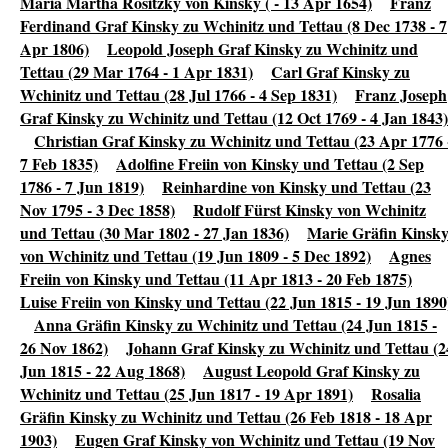
Maria Martha Rositzky von Kinsky ( - 13 Apr 1654)
Franz
Ferdinand Graf Kinsky zu Wchinitz und Tettau (8 Dec 1738 - 7
Apr 1806)
Leopold Joseph Graf Kinsky zu Wchinitz und
Tettau (29 Mar 1764 - 1 Apr 1831)
Carl Graf Kinsky zu
Wchinitz und Tettau (28 Jul 1766 - 4 Sep 1831)
Franz Joseph
Graf Kinsky zu Wchinitz und Tettau (12 Oct 1769 - 4 Jan 1843)
Christian Graf Kinsky zu Wchinitz und Tettau (23 Apr 1776 
7 Feb 1835)
Adolfine Freiin von Kinsky und Tettau (2 Sep
1786 - 7 Jun 1819)
Reinhardine von Kinsky und Tettau (23
Nov 1795 - 3 Dec 1858)
Rudolf Fürst Kinsky von Wchinitz
und Tettau (30 Mar 1802 - 27 Jan 1836)
Marie Gräfin Kinsk
von Wchinitz und Tettau (19 Jun 1809 - 5 Dec 1892)
Agnes
Freiin von Kinsky und Tettau (11 Apr 1813 - 20 Feb 1875)
Luise Freiin von Kinsky und Tettau (22 Jun 1815 - 19 Jun 1890
Anna Gräfin Kinsky zu Wchinitz und Tettau (24 Jun 1815 -
26 Nov 1862)
Johann Graf Kinsky zu Wchinitz und Tettau (2
Jun 1815 - 22 Aug 1868)
August Leopold Graf Kinsky zu
Wchinitz und Tettau (25 Jun 1817 - 19 Apr 1891)
Rosalia
Gräfin Kinsky zu Wchinitz und Tettau (26 Feb 1818 - 18 Apr
1903)
Eugen Graf Kinsky von Wchinitz und Tettau (19 Nov