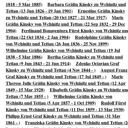
1818 - 5 Mar 1885)
Barbara Gräfin Kinsky zu Wchinitz und
Tettau (13 Jun 1826 - 19 Jan 1901)
Ernestine Gräfin Kinsky
zu Wchinitz und Tettau (20 Oct 1827 - 21 Mar 1917)
Marie
Gräfin Kinsky von Wchinitz und Tettau (22 Sep 1832 - 29 Dec
1904)
Ferdinand Bonaventura Fürst Kinsky von Wchinitz un
Tettau (22 Oct 1834 - 2 Jan 1904)
Rudolphine Gräfin Kinsky
von Wchinitz und Tettau (26 Jun 1836 - 25 Nov 1899)
Wilhelmine Gräfin Kinsky von Wchinitz und Tettau (19 Jul
1838 - 5 Mar 1886)
Bertha Gräfin Kinsky zu Wchinitz und
Tettau (9 Jun 1843 - 21 Jun 1914)
Zdenko Octavian Graf
Kinsky zu Wchinitz und Tettau (4 Nov 1844 - )
August Franz
Graf Kinsky zu Wchinitz und Tettau (17 Jul 1849 - )
Marie
Therese Julie Gräfin Kinsky von Wchinitz und Tettau (12 Apr
1849 - 15 Mar 1928)
Elisabeth Gräfin Kinsky zu Wchinitz un
Tettau (7 May 1855 - )
Wilhelmine Gräfin Kinsky von
Wchinitz und Tettau (5 Apr 1857 - 1 Oct 1909)
Rudolf Fürst
Kinsky von Wchinitz und Tettau (11 Dec 1859 - 13 Mar 1930)
Philipp Ernst Graf Kinsky zu Wchinitz und Tettau (31 May
1861 - )
Franziska Gräfin Kinsky von Wchinitz und Tettau (2