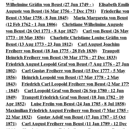
Wilhelmine Gräfin von Beust (27 Jun 1749 - )
Elisabeth Emili
Auguste von Beust (16 Mar 1756 - 7 Dec 1791)
Friederike vo
Beust (3 Mar 1758 - 8 Jun 1845)
Maria Margareta von Beust
(12 Feb 1762 - 1 Jun 1806)
Christiane Wilhelmine Auguste
von Beust (26 Oct 1771 - 8 Apr 1827)
Carl von Beust (26 May
1773 - 10 May 1856)
Charlotte Christiane Louise Gräfin von
Beust (13 Aug 1773 - 23 Jun 1812)
Carl August Joachim
Freiherr von Beust (18 Jan 1775 - 28 Feb 1830)
Traugott
Heinrich Freiherr von Beust (30 Mar 1776 - 27 Dec 1833)
Friedrich August Leopold Graf von Beust (7 Aug 1776 - 27 Jun
1802)
Carl Gustav Freiherr von Beust (15 Dec 1777 - 5 May
1856)
Heinrich Leopold von Beust (17 May 1778 - 2 May
1843)
Friedrich Carl Leopold Freiherr von Beust (2 Mar 177
- 1845)
Carl Leopold Graf von Beust (26 Sep 1780 - 12 Jun
1849)
Traugott Friedrich Graf von Beust (18 Jun 1782 - 10
Apr 1852)
Luise Freiin von Beust (24 Jan 1785 - 8 Jul 1858)
Maximilian Friedrich August Freiherr von Beust (7 Mar 1785 -
22 Mar 1832)
Gustav Adolf von Beust (17 Jun 1787 - 15 Oct
1871)
Carl August Freiherr von Beust (11 Jan 1789 - 12 Dec