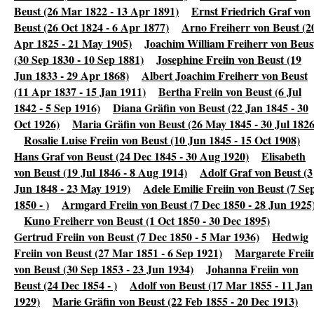
Beust (26 Mar 1822 - 13 Apr 1891)
Ernst Friedrich Graf von
Beust (26 Oct 1824 - 6 Apr 1877)
Arno Freiherr von Beust (2
Apr 1825 - 21 May 1905)
Joachim William Freiherr von Beus
(30 Sep 1830 - 10 Sep 1881)
Josephine Freiin von Beust (19
Jun 1833 - 29 Apr 1868)
Albert Joachim Freiherr von Beust
(11 Apr 1837 - 15 Jan 1911)
Bertha Freiin von Beust (6 Jul
1842 - 5 Sep 1916)
Diana Gräfin von Beust (22 Jan 1845 - 30
Oct 1926)
Maria Gräfin von Beust (26 May 1845 - 30 Jul 1826
Rosalie Luise Freiin von Beust (10 Jun 1845 - 15 Oct 1908)
Hans Graf von Beust (24 Dec 1845 - 30 Aug 1920)
Elisabeth
von Beust (19 Jul 1846 - 8 Aug 1914)
Adolf Graf von Beust (3
Jun 1848 - 23 May 1919)
Adele Emilie Freiin von Beust (7 Se
1850 - )
Armgard Freiin von Beust (7 Dec 1850 - 28 Jun 1925
Kuno Freiherr von Beust (1 Oct 1850 - 30 Dec 1895)
Gertrud Freiin von Beust (7 Dec 1850 - 5 Mar 1936)
Hedwig
Freiin von Beust (27 Mar 1851 - 6 Sep 1921)
Margarete Freii
von Beust (30 Sep 1853 - 23 Jun 1934)
Johanna Freiin von
Beust (24 Dec 1854 - )
Adolf von Beust (17 Mar 1855 - 11 Jan
1929)
Marie Gräfin von Beust (22 Feb 1855 - 20 Dec 1913)