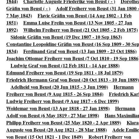
1844)
Charlotte Auguste Friederike von Beust ( - )
Dorothe
Gräfin von Beust ( - )
Adolf Freiherr von Beust (31 Jan 1800 
7 May 1843)
Flavie Gräfin von Beust (14 Aug 1802 - 1 Feb
1851)
Emma Luise Freiin von Beust (13 Nov 1805 - 27 Jan
1892)
Wilhelm Freiherr von Beust (21 Oct 1805 - 2 Feb 1875)
Sidonie Gräfin von Beust (19 Dec 1807 - 10 Sep 1863)
Constantine Leopoldine Gräfin von Beust (16 Sep 1809 - 30 Se
1834)
Ferdinand Graf von Beust (13 Jan 1809 - 23 Oct 1886)
Joachim Ottomar Freiherr von Beust (7 Oct 1810 - 19 Sep 1886
Ludwig Graf von Beust (12 Feb 1811 - 14 Apr 1888)
Edmund Freiherr von Beust (19 Sep 1811 - 18 Jul 1879)
Friedrich Hermann Graf von Beust (20 Oct 1813 - 10 Jun 1889)
Adelheid von Beust (20 Jun 1815 - 3 Jun 1900)
Hermann
Freiherr von Beust (9 Aug 1815 - 26 Sep 1884)
Friedrich Kar
Ludwig Freiherr von Beust (9 Aug 1817 - 6 Dec 1899)
Woldemar von Beust (13 Apr 1818 - 27 Jan 1898)
Hermann
Adolf von Beust (6 May 1819 - 27 Mar 1898)
Hans Maximilia
Philipp Freiherr von Beust (25 May 1820 - 2 Apr 1889)
Klara
Auguste von Beust (20 Aug 1821 - 28 Mar 1888)
Adele Emilie
von Beust (15 Oct 1821 - 1 Dec 1849)
Robert Freiherr von