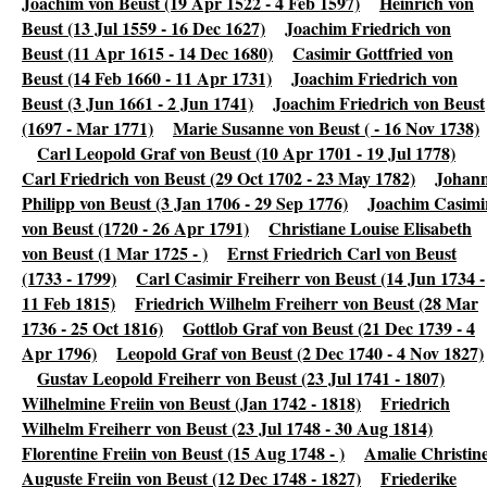
Joachim von Beust (19 Apr 1522 - 4 Feb 1597)
Heinrich von
Beust (13 Jul 1559 - 16 Dec 1627)
Joachim Friedrich von
Beust (11 Apr 1615 - 14 Dec 1680)
Casimir Gottfried von
Beust (14 Feb 1660 - 11 Apr 1731)
Joachim Friedrich von
Beust (3 Jun 1661 - 2 Jun 1741)
Joachim Friedrich von Beust
(1697 - Mar 1771)
Marie Susanne von Beust ( - 16 Nov 1738)
Carl Leopold Graf von Beust (10 Apr 1701 - 19 Jul 1778)
Carl Friedrich von Beust (29 Oct 1702 - 23 May 1782)
Johan
Philipp von Beust (3 Jan 1706 - 29 Sep 1776)
Joachim Casimi
von Beust (1720 - 26 Apr 1791)
Christiane Louise Elisabeth
von Beust (1 Mar 1725 - )
Ernst Friedrich Carl von Beust
(1733 - 1799)
Carl Casimir Freiherr von Beust (14 Jun 1734 -
11 Feb 1815)
Friedrich Wilhelm Freiherr von Beust (28 Mar
1736 - 25 Oct 1816)
Gottlob Graf von Beust (21 Dec 1739 - 4
Apr 1796)
Leopold Graf von Beust (2 Dec 1740 - 4 Nov 1827)
Gustav Leopold Freiherr von Beust (23 Jul 1741 - 1807)
Wilhelmine Freiin von Beust (Jan 1742 - 1818)
Friedrich
Wilhelm Freiherr von Beust (23 Jul 1748 - 30 Aug 1814)
Florentine Freiin von Beust (15 Aug 1748 - )
Amalie Christin
Auguste Freiin von Beust (12 Dec 1748 - 1827)
Friederike