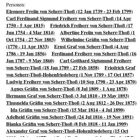
Personen:
Eleonore Freiin von Seherr-Thoß (12 Jan 1739 - 23 Feb 1799)
Carl Ferdinand Sigmund Freiherr von Seherr-Thoß (14 Apr
1750 - 5 Apr 1815)
Friedrich Freiherr von Seherr-Thoß (17
Jun 1754 - 4 Mar 1814)
Albertine Freiin von Seherr-Thoß (1
Oct 1754 - 27 Nov 1803)
Wilhelmine Gräfin von Seherr-Thoß
(1770 - 11 Apr 1833)
Ernst Graf von Seherr-Thoß (4 Aug
1786 - 19 Jan 1856)
Ferdinand Freiherr von Seherr-Thoß (16
Jan 1787 - 9 May 1860)
Carl Gotthard Sigismund Freiherr
von Seherr-Thoß (18 Jan 1789 - 27 Feb 1858)
Friedrich Graf
von Seherr-Thoß-Hohenfriedeberg (1 Nov 1789 - 17 Oct 1857)
Ludwig Freiherr von Seherr-Thoß (10 Sep 1798 - 23 Apr 1870)
Agnes Gräfin von Seherr-Thoß (8 Jul 1809 - 1 Aug 1878)
Hermann Graf von Seherr-Thoß (3 Jul 1810 - 19 May 1893)
Thusnelda Gräfin von Seherr-Thoß (2 Aug 1812 - 26 Dec 1875)
Ida Gräfin von Seherr-Thoß (15 Mar 1814 - 4 Jul 1890)
Adelheid Gräfin von Seherr-Thoß (24 Jul 1816 - 19 Nov 1891)
Blanka Gräfin von Seherr-Thoß (8 Feb 1818 - 11 Jan 1909)
Alexander Graf von Seherr-Thoß-Hohenfriedeberg (15 Oct