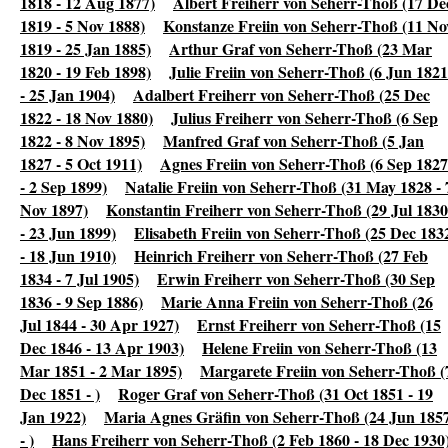
1818 - 12 Aug 1877)
Albert Freiherr von Seherr-Thoß (17 De
1819 - 5 Nov 1888)
Konstanze Freiin von Seherr-Thoß (11 No
1819 - 25 Jan 1885)
Arthur Graf von Seherr-Thoß (23 Mar
1820 - 19 Feb 1898)
Julie Freiin von Seherr-Thoß (6 Jun 1821
- 25 Jan 1904)
Adalbert Freiherr von Seherr-Thoß (25 Dec
1822 - 18 Nov 1880)
Julius Freiherr von Seherr-Thoß (6 Sep
1822 - 8 Nov 1895)
Manfred Graf von Seherr-Thoß (5 Jan
1827 - 5 Oct 1911)
Agnes Freiin von Seherr-Thoß (6 Sep 1827
- 2 Sep 1899)
Natalie Freiin von Seherr-Thoß (31 May 1828 - 
Nov 1897)
Konstantin Freiherr von Seherr-Thoß (29 Jul 1830
- 23 Jun 1899)
Elisabeth Freiin von Seherr-Thoß (25 Dec 183
- 18 Jun 1910)
Heinrich Freiherr von Seherr-Thoß (27 Feb
1834 - 7 Jul 1905)
Erwin Freiherr von Seherr-Thoß (30 Sep
1836 - 9 Sep 1886)
Marie Anna Freiin von Seherr-Thoß (26
Jul 1844 - 30 Apr 1927)
Ernst Freiherr von Seherr-Thoß (15
Dec 1846 - 13 Apr 1903)
Helene Freiin von Seherr-Thoß (13
Mar 1851 - 2 Mar 1895)
Margarete Freiin von Seherr-Thoß (
Dec 1851 - )
Roger Graf von Seherr-Thoß (31 Oct 1851 - 19
Jan 1922)
Maria Agnes Gräfin von Seherr-Thoß (24 Jun 185
- )
Hans Freiherr von Seherr-Thoß (2 Feb 1860 - 18 Dec 1930