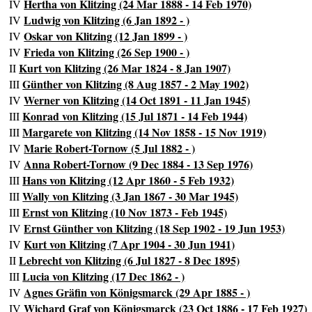
Hertha von Klitzing (24 Mar 1888 - 14 Feb 1970)
IV
Ludwig von Klitzing (6 Jan 1892 - )
IV
Oskar von Klitzing (12 Jan 1899 - )
IV
Frieda von Klitzing (26 Sep 1900 - )
IV
Kurt von Klitzing (26 Mar 1824 - 8 Jan 1907)
II
Günther von Klitzing (8 Aug 1857 - 2 May 1902)
III
Werner von Klitzing (14 Oct 1891 - 11 Jan 1945)
IV
Konrad von Klitzing (15 Jul 1871 - 14 Feb 1944)
III
Margarete von Klitzing (14 Nov 1858 - 15 Nov 1919)
III
Marie Robert-Tornow (5 Jul 1882 - )
IV
Anna Robert-Tornow (9 Dec 1884 - 13 Sep 1976)
IV
Hans von Klitzing (12 Apr 1860 - 5 Feb 1932)
III
Wally von Klitzing (3 Jan 1867 - 30 Mar 1945)
III
Ernst von Klitzing (10 Nov 1873 - Feb 1945)
III
Ernst Günther von Klitzing (18 Sep 1902 - 19 Jun 1953)
IV
Kurt von Klitzing (7 Apr 1904 - 30 Jun 1941)
IV
Lebrecht von Klitzing (6 Jul 1827 - 8 Dec 1895)
II
Lucia von Klitzing (17 Dec 1862 - )
III
Agnes Gräfin von Königsmarck (29 Apr 1885 - )
IV
Wichard Graf von Königsmarck (23 Oct 1886 - 17 Feb 1927)
IV