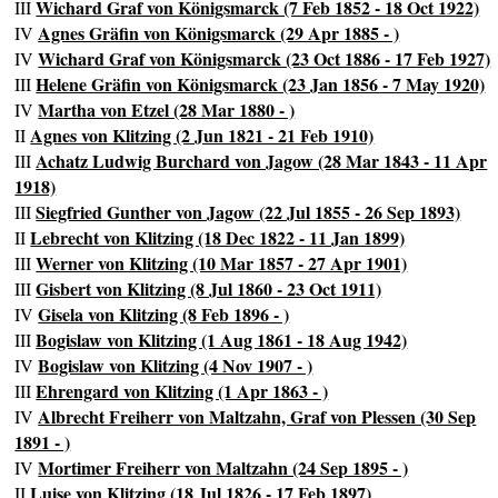
Wichard Graf von Königsmarck (7 Feb 1852 - 18 Oct 1922)
III
Agnes Gräfin von Königsmarck (29 Apr 1885 - )
IV
Wichard Graf von Königsmarck (23 Oct 1886 - 17 Feb 1927)
IV
Helene Gräfin von Königsmarck (23 Jan 1856 - 7 May 1920)
III
Martha von Etzel (28 Mar 1880 - )
IV
Agnes von Klitzing (2 Jun 1821 - 21 Feb 1910)
II
Achatz Ludwig Burchard von Jagow (28 Mar 1843 - 11 Apr
III
1918)
Siegfried Gunther von Jagow (22 Jul 1855 - 26 Sep 1893)
III
Lebrecht von Klitzing (18 Dec 1822 - 11 Jan 1899)
II
Werner von Klitzing (10 Mar 1857 - 27 Apr 1901)
III
Gisbert von Klitzing (8 Jul 1860 - 23 Oct 1911)
III
Gisela von Klitzing (8 Feb 1896 - )
IV
Bogislaw von Klitzing (1 Aug 1861 - 18 Aug 1942)
III
Bogislaw von Klitzing (4 Nov 1907 - )
IV
Ehrengard von Klitzing (1 Apr 1863 - )
III
Albrecht Freiherr von Maltzahn, Graf von Plessen (30 Sep
IV
1891 - )
Mortimer Freiherr von Maltzahn (24 Sep 1895 - )
IV
Luise von Klitzing (18 Jul 1826 - 17 Feb 1897)
II