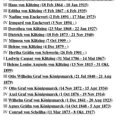
Hans von Klitzing (18 Feb 1864 - 10 Jan 1915)
III
Editha von Klitzing (5 Feb 1867 - 6 Feb 1935)
III
Nadine von Enckevort (2 Feb 1891 - 17 Mar 1973)
IV
Irmgard von Enckevort (3 Nov 1894 - )
IV
Dorothea von Klitzing (23 Mar 1868 - 22 Jan 1927)
III
Dietrich von Klitzing (18 Feb 1873 - 21 Nov 1940)
III
Mimosa von Klitzing (7 Oct 1909 - )
IV
Helene von Klitzing (4 Dec 1879 - )
III
Hertha Gräfin von Schwerin (26 Feb 1901 - )
IV
Ludwig Caspar von Klitzing (31 Mai 1786 - 14 Mai 1867)
I
Helene Louise Auguste von Klitzing (13 Nov 1815 - 31 Okt.
II
1899)
Otto Wilhelm Graf von Königsmarck (21 Jul 1840 - 21 Aug
III
1879)
Otto Graf von Königsmarck (14 Nov 1872 - 15 Apr 1934)
IV
Axel Graf von Königsmarck (1 Oct 1876 - 19 Nov 1914)
IV
Wilhelm Graf von Königsmarck (1 Dec 1841 - 20 Aug 1923)
III
Agnes Gräfin von Königsmarck (14 Oct 1848 - 5 Apr 1873)
III
Conrad von Scheliha (11 Mar 1873 - 8 Okt. 1917)
IV