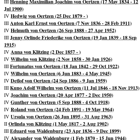
Henning Maximilian Joachim von Oertzen (17 May 1834 - 12
III
Jul 1900)
Hedwig von Oertzen (25 Dec 1879 - )
IV
Anton Karl Ernst von Oertzen (7 Nov 1836 - 28 Feb 1911)
III
Helmuth von Oertzen (26 Sep 1888 - 27 Apr 1952)
IV
Jenny Orlinde Friederike von Oertzen (19 Jan 1839 - 18 Sep
III
1915)
Anna von Klitzing (2 Dec 1857 - )
IV
Wilhelm von Klitzing (2 Nov 1858 - 30 Jan 1926)
IV
Fortunatus von Oertzen (18 Jan 1842 - 29 Oct 1922)
III
Wilhelm von Oertzen (6 Jun 1883 - 4 May 1945)
IV
Detlof von Oertzen (24 Sep 1886 - 9 Jan 1959)
IV
Kuno Adolf Wilhelm von Oertzen (11 Jul 1846 - 18 Nov 1913)
III
Joachim von Oertzen (20 Apr 1877 - 2 Dec 1950)
IV
Gunther von Oertzen (5 Sep 1888 - 4 Oct 1918)
IV
Roland von Oertzen (24 Feb 1891 - 19 May 1964)
IV
Ursula von Oertzen (26 Jun 1895 - 31 Aug 1963)
IV
Orlinda von Klitzing (1 May 1817 - 2 Aug 1902)
II
Eduard von Waldenburg (23 Apr 1836 - 9 Dec 1899)
III
Alexander von Waldenburg (1 Feb 1870 - 15 Jun 1944)
IV