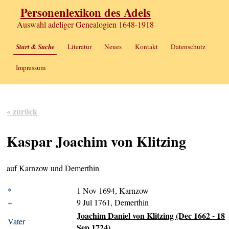
Personenlexikon des Adels
Auswahl adeliger Genealogien 1648-1918
Start & Suche
Literatur
Neues
Kontakt
Datenschutz
Impressum
« zurück
Kaspar Joachim von Klitzing
auf Karnzow und Demerthin
*
1 Nov 1694, Karnzow
+
9 Jul 1761, Demerthin
Joachim Daniel von Klitzing (Dec 1662 - 18
Vater
Sep 1724)