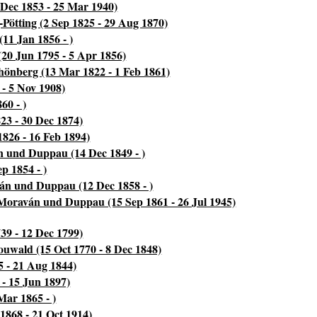
 Dec 1853 - 25 Mar 1940)
ötting (2 Sep 1825 - 29 Aug 1870)
11 Jan 1856 - )
20 Jun 1795 - 5 Apr 1856)
hönberg (13 Mar 1822 - 1 Feb 1861)
- 5 Nov 1908)
60 - )
23 - 30 Dec 1874)
1826 - 16 Feb 1894)
 und Duppau (14 Dec 1849 - )
p 1854 - )
án und Duppau (12 Dec 1858 - )
Moraván und Duppau (15 Sep 1861 - 26 Jul 1945)
39 - 12 Dec 1799)
uwald (15 Oct 1770 - 8 Dec 1848)
5 - 21 Aug 1844)
 - 15 Jun 1897)
Mar 1865 - )
1868 - 21 Oct 1914)