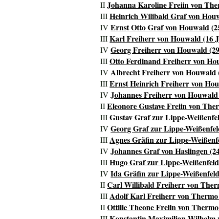
Johanna Karoline Freiin von The
II
Heinrich Wilibald Graf von Houw
III
Ernst Otto Graf von Houwald (2
IV
Karl Freiherr von Houwald (16 J
III
Georg Freiherr von Houwald (29
IV
Otto Ferdinand Freiherr von Hou
III
Albrecht Freiherr von Houwald (
IV
Ernst Heinrich Freiherr von Hou
III
Johannes Freiherr von Houwald 
IV
Eleonore Gustave Freiin von Ther
II
Gustav Graf zur Lippe-Weißenfel
III
Georg Graf zur Lippe-Weißenfel
IV
Agnes Gräfin zur Lippe-Weißenfe
III
Johannes Graf von Haslingen (24
IV
Hugo Graf zur Lippe-Weißenfeld 
III
Ida Gräfin zur Lippe-Weißenfeld
IV
Carl Willibald Freiherr von Ther
II
Adolf Karl Freiherr von Thermo 
III
Ottilie Theone Freiin von Thermo
II
Konstantin Maximilian Wilhelm v
III