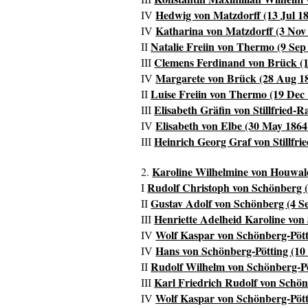
Hedwig von Matzdorff (13 Jul 18
IV
Katharina von Matzdorff (3 Nov 
IV
Natalie Freiin von Thermo (9 Sep
II
Clemens Ferdinand von Brück (1
III
Margarete von Brück (28 Aug 18
IV
Luise Freiin von Thermo (19 Dec 
II
Elisabeth Gräfin von Stillfried-R
III
Elisabeth von Elbe (30 May 1864 
IV
Heinrich Georg Graf von Stillfri
III
Karoline Wilhelmine von Houwald
2.
Rudolf Christoph von Schönberg (
I
Gustav Adolf von Schönberg (4 Se
II
Henriette Adelheid Karoline von
III
Wolf Kaspar von Schönberg-Pötti
IV
Hans von Schönberg-Pötting (10
IV
Rudolf Wilhelm von Schönberg-Pö
II
Karl Friedrich Rudolf von Schön
III
Wolf Kaspar von Schönberg-Pötti
IV