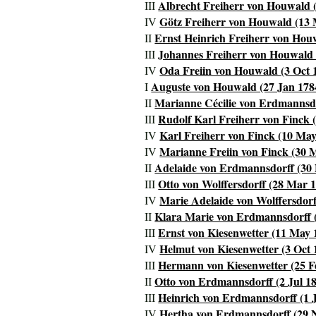
Albrecht Freiherr von Houwald (
III
Götz Freiherr von Houwald (13 
IV
Ernst Heinrich Freiherr von Houw
II
Johannes Freiherr von Houwald (
III
Oda Freiin von Houwald (3 Oct 1
IV
Auguste von Houwald (27 Jan 1784
I
Marianne Cécilie von Erdmannsdo
II
Rudolf Karl Freiherr von Finck 
III
Karl Freiherr von Finck (10 May 
IV
Marianne Freiin von Finck (30 
IV
Adelaide von Erdmannsdorff (30 
II
Otto von Wolffersdorff (28 Mar 1
III
Marie Adelaide von Wolffersdorff
IV
Klara Marie von Erdmannsdorff (
II
Ernst von Kiesenwetter (11 May 
III
Helmut von Kiesenwetter (3 Oct 1
IV
Hermann von Kiesenwetter (25 F
III
Otto von Erdmannsdorff (2 Jul 18
II
Heinrich von Erdmannsdorff (1 J
III
Hertha von Erdmannsdorff (29 N
IV