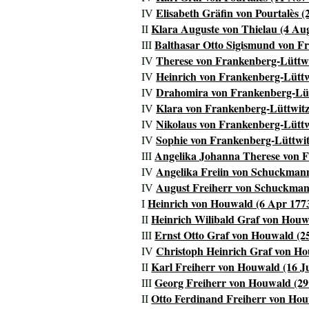
Elisabeth Gräfin von Pourtalès (
IV
Klara Auguste von Thielau (4 Aug
II
Balthasar Otto Sigismund von Fr
III
Therese von Frankenberg-Lüttwi
IV
Heinrich von Frankenberg-Lüttwi
IV
Drahomira von Frankenberg-Lütt
IV
Klara von Frankenberg-Lüttwitz 
IV
Nikolaus von Frankenberg-Lüttw
IV
Sophie von Frankenberg-Lüttwitz
IV
Angelika Johanna Therese von F
III
Angelika Freiin von Schuckmann
IV
August Freiherr von Schuckmann
IV
Heinrich von Houwald (6 Apr 1773
I
Heinrich Wilibald Graf von Houw
II
Ernst Otto Graf von Houwald (2
III
Christoph Heinrich Graf von Ho
IV
Karl Freiherr von Houwald (16 Ju
II
Georg Freiherr von Houwald (29 
III
Otto Ferdinand Freiherr von Hou
II