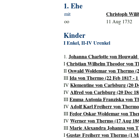
1. Ehe
Christoph Wili
mit
oo
11 Aug 1732
Kinder
I Enkel, II-IV Urenkel
Johanna Charlotte von Houwald (
1.
Christian Wilhelm Theodor von Th
I
Oswald Woldemar von Thermo (2
II
Ida von Thermo (22 Feb 1817 - 1
III
Klementine von Carlsburg (20 De
IV
Alfred von Carlsburg (20 Dec 18
IV
Emma Antonia Franziska von Th
III
Adolf Karl Freiherr von Thermo 
IV
Fedor Oskar Woldemar von Therm
III
Werner von Thermo (17 Aug 186
IV
Marie Alexandra Johanna von Th
III
Gustav Freiherr von Thermo (1 Ma
I