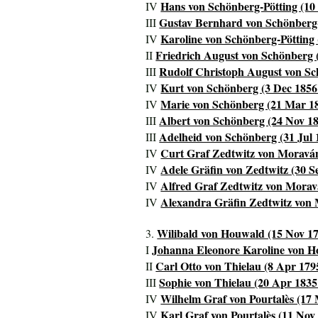
Hans von Schönberg-Pötting (10
IV
Gustav Bernhard von Schönberg-P
III
Karoline von Schönberg-Pötting (
IV
Friedrich August von Schönberg (
II
Rudolf Christoph August von Sc
III
Kurt von Schönberg (3 Dec 1856 
IV
Marie von Schönberg (21 Mar 18
IV
Albert von Schönberg (24 Nov 18
III
Adelheid von Schönberg (31 Jul 
III
Curt Graf Zedtwitz von Moraván
IV
Adele Gräfin von Zedtwitz (30 Se
IV
Alfred Graf Zedtwitz von Morav
IV
Alexandra Gräfin Zedtwitz von 
IV
Wilibald von Houwald (15 Nov 17
3.
Johanna Eleonore Karoline von Ho
I
Carl Otto von Thielau (8 Apr 179
II
Sophie von Thielau (20 Apr 1835
III
Wilhelm Graf von Pourtalès (17 
IV
Karl Graf von Pourtalès (11 Nov 
IV