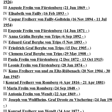
1926)
Auguste Freiin von Fürstenberg (21 Jun 1869 - )
III
Elisabeth von Failly (16 Feb 1893 - )
IV
Caspar Freiherr von Failly-Goltstein (16 Nov 1894 - 11 Jul
IV
1954)
Eugenie Freiin von Fürstenberg (14 Jun 1871 - )
III
Anna Gräfin Berghe von Trips (6 Sep 1892 - )
IV
Eduard Graf Berghe von Trips (5 Nov 1893 - )
IV
Friedrich Graf Berghe von Trips (15 Dec 1905 - )
IV
Clemens Graf Berghe von Trips (29 May 1908 - )
IV
Paula Freiin von Fürstenberg (2 Dec 1872 - 13 Oct 1915)
III
Leonie Freiin von Fürstenberg (28 Jan 1874 - )
III
Kuno Freiherr von und zu Eltz-Rübenach (20 Nov 1904 - 30
IV
Jan 1945)
Konrad Freiherr von Romberg (6 Apr 1816 - 21 Apr 1881)
I
Maria Freiin von Romberg (24 Sep 1848 - )
II
Antonia Freiin von Wendt (22 Apr 1869 - )
III
Joseph von Wulffheim, Graf Droste zu Vischering (24 Jan 19
IV
- )
Konrad Freiherr von Wendt (24 Apr 1872 - )
III