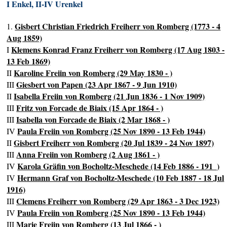
I Enkel, II-IV Urenkel
Gisbert Christian Friedrich Freiherr von Romberg (1773 - 4
1.
Aug 1859)
Klemens Konrad Franz Freiherr von Romberg (17 Aug 1803 -
I
13 Feb 1869)
Karoline Freiin von Romberg (29 May 1830 - )
II
Giesbert von Papen (23 Apr 1867 - 9 Jun 1910)
III
Isabella Freiin von Romberg (21 Jun 1836 - 1 Nov 1909)
II
Fritz von Forcade de Biaix (15 Apr 1864 - )
III
Isabella von Forcade de Biaix (2 Mar 1868 - )
III
Paula Freiin von Romberg (25 Nov 1890 - 13 Feb 1944)
IV
Gisbert Freiherr von Romberg (20 Jul 1839 - 24 Nov 1897)
II
Anna Freiin von Romberg (2 Aug 1861 - )
III
Karola Gräfin von Bocholtz-Meschede (14 Feb 1886 - 191_)
IV
Hermann Graf von Bocholtz-Meschede (10 Feb 1887 - 18 Jul
IV
1916)
Clemens Freiherr von Romberg (29 Apr 1863 - 3 Dec 1923)
III
Paula Freiin von Romberg (25 Nov 1890 - 13 Feb 1944)
IV
Marie Freiin von Romberg (13 Jul 1866 - )
III