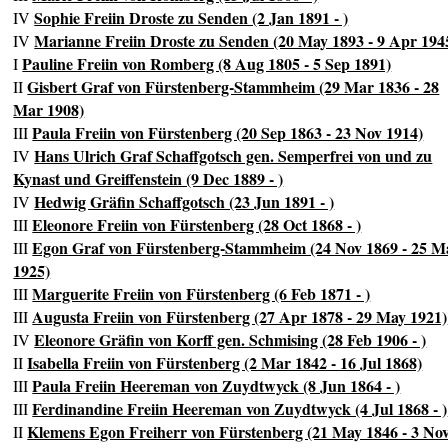
Sophie Freiin Droste zu Senden (2 Jan 1891 - )
IV
Marianne Freiin Droste zu Senden (20 May 1893 - 9 Apr 194
IV
Pauline Freiin von Romberg (8 Aug 1805 - 5 Sep 1891)
I
Gisbert Graf von Fürstenberg-Stammheim (29 Mar 1836 - 28
II
Mar 1908)
Paula Freiin von Fürstenberg (20 Sep 1863 - 23 Nov 1914)
III
Hans Ulrich Graf Schaffgotsch gen. Semperfrei von und zu
IV
Kynast und Greiffenstein (9 Dec 1889 - )
Hedwig Gräfin Schaffgotsch (23 Jun 1891 - )
IV
Eleonore Freiin von Fürstenberg (28 Oct 1868 - )
III
Egon Graf von Fürstenberg-Stammheim (24 Nov 1869 - 25 M
III
1925)
Marguerite Freiin von Fürstenberg (6 Feb 1871 - )
III
Augusta Freiin von Fürstenberg (27 Apr 1878 - 29 May 1921)
III
Eleonore Gräfin von Korff gen. Schmising (28 Feb 1906 - )
IV
Isabella Freiin von Fürstenberg (2 Mar 1842 - 16 Jul 1868)
II
Paula Freiin Heereman von Zuydtwyck (8 Jun 1864 - )
III
Ferdinandine Freiin Heereman von Zuydtwyck (4 Jul 1868 - )
III
Klemens Egon Freiherr von Fürstenberg (21 May 1846 - 3 No
II