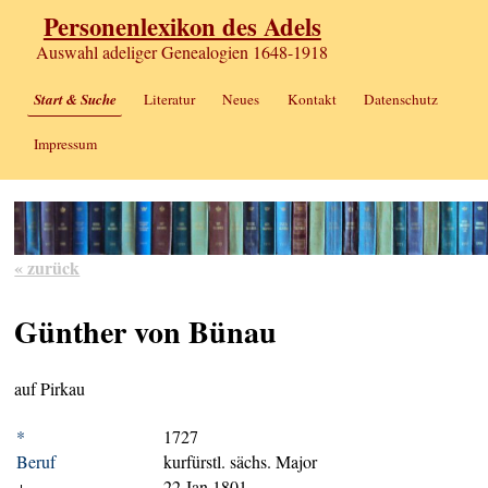
Personenlexikon des Adels
Auswahl adeliger Genealogien 1648-1918
Start & Suche
Literatur
Neues
Kontakt
Datenschutz
Impressum
« zurück
Günther von Bünau
auf Pirkau
*
1727
Beruf
kurfürstl. sächs. Major
+
22 Jan 1801