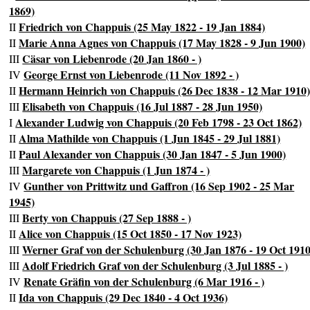
1869)
Friedrich von Chappuis (25 May 1822 - 19 Jan 1884)
II
Marie Anna Agnes von Chappuis (17 May 1828 - 9 Jun 1900)
II
Cäsar von Liebenrode (20 Jan 1860 - )
III
George Ernst von Liebenrode (11 Nov 1892 - )
IV
Hermann Heinrich von Chappuis (26 Dec 1838 - 12 Mar 1910
II
Elisabeth von Chappuis (16 Jul 1887 - 28 Jun 1950)
III
Alexander Ludwig von Chappuis (20 Feb 1798 - 23 Oct 1862)
I
Alma Mathilde von Chappuis (1 Jun 1845 - 29 Jul 1881)
II
Paul Alexander von Chappuis (30 Jan 1847 - 5 Jun 1900)
II
Margarete von Chappuis (1 Jun 1874 - )
III
Gunther von Prittwitz und Gaffron (16 Sep 1902 - 25 Mar
IV
1945)
Berty von Chappuis (27 Sep 1888 - )
III
Alice von Chappuis (15 Oct 1850 - 17 Nov 1923)
II
Werner Graf von der Schulenburg (30 Jan 1876 - 19 Oct 1910
III
Adolf Friedrich Graf von der Schulenburg (3 Jul 1885 - )
III
Renate Gräfin von der Schulenburg (6 Mar 1916 - )
IV
Ida von Chappuis (29 Dec 1840 - 4 Oct 1936)
II