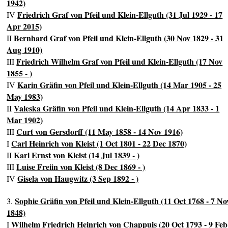
1942)
Friedrich Graf von Pfeil und Klein-Ellguth (31 Jul 1929 - 17
IV
Apr 2015)
Bernhard Graf von Pfeil und Klein-Ellguth (30 Nov 1829 - 31
II
Aug 1910)
Friedrich Wilhelm Graf von Pfeil und Klein-Ellguth (17 Nov
III
1855 - )
Karin Gräfin von Pfeil und Klein-Ellguth (14 Mar 1905 - 25
IV
May 1983)
Valeska Gräfin von Pfeil und Klein-Ellguth (14 Apr 1833 - 1
II
Mar 1902)
Curt von Gersdorff (11 May 1858 - 14 Nov 1916)
III
Carl Heinrich von Kleist (1 Oct 1801 - 22 Dec 1870)
I
Karl Ernst von Kleist (14 Jul 1839 - )
II
Luise Freiin von Kleist (8 Dec 1869 - )
III
Gisela von Haugwitz (3 Sep 1892 - )
IV
Sophie Gräfin von Pfeil und Klein-Ellguth (11 Oct 1768 - 7 No
3.
1848)
Wilhelm Friedrich Heinrich von Chappuis (20 Oct 1793 - 9 Feb
I