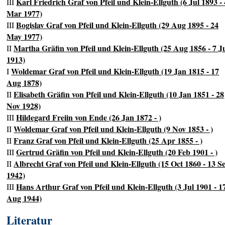
Karl Friedrich Graf von Pfeil und Klein-Ellguth (6 Jul 1893 - 
III
Mar 1977)
Bogislav Graf von Pfeil und Klein-Ellguth (29 Aug 1895 - 24
III
May 1977)
Martha Gräfin von Pfeil und Klein-Ellguth (25 Aug 1856 - 7 J
II
1913)
Woldemar Graf von Pfeil und Klein-Ellguth (19 Jan 1815 - 17
I
Aug 1878)
Elisabeth Gräfin von Pfeil und Klein-Ellguth (10 Jan 1851 - 28
II
Nov 1928)
Hildegard Freiin von Ende (26 Jan 1872 - )
III
Woldemar Graf von Pfeil und Klein-Ellguth (9 Nov 1853 - )
II
Franz Graf von Pfeil und Klein-Ellguth (25 Apr 1855 - )
II
Gertrud Gräfin von Pfeil und Klein-Ellguth (20 Feb 1901 - )
III
Albrecht Graf von Pfeil und Klein-Ellguth (15 Oct 1860 - 13 S
II
1942)
Hans Arthur Graf von Pfeil und Klein-Ellguth (3 Jul 1901 - 1
III
Aug 1944)
Literatur