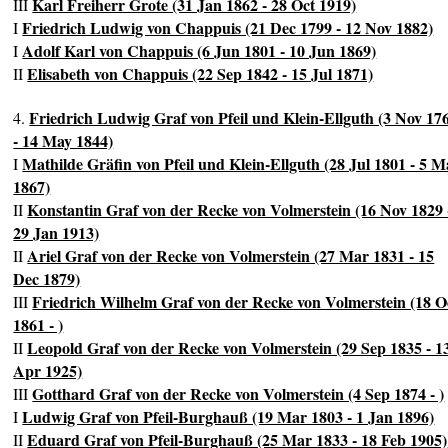
Karl Freiherr Grote (31 Jan 1862 - 28 Oct 1919)
III
Friedrich Ludwig von Chappuis (21 Dec 1799 - 12 Nov 1882)
I
Adolf Karl von Chappuis (6 Jun 1801 - 10 Jun 1869)
I
Elisabeth von Chappuis (22 Sep 1842 - 15 Jul 1871)
II
Friedrich Ludwig Graf von Pfeil und Klein-Ellguth (3 Nov 17
4.
- 14 May 1844)
Mathilde Gräfin von Pfeil und Klein-Ellguth (28 Jul 1801 - 5 M
I
1867)
Konstantin Graf von der Recke von Volmerstein (16 Nov 1829 
II
29 Jan 1913)
Ariel Graf von der Recke von Volmerstein (27 Mar 1831 - 15
II
Dec 1879)
Friedrich Wilhelm Graf von der Recke von Volmerstein (18 O
III
1861 - )
Leopold Graf von der Recke von Volmerstein (29 Sep 1835 - 1
II
Apr 1925)
Gotthard Graf von der Recke von Volmerstein (4 Sep 1874 - )
III
Ludwig Graf von Pfeil-Burghauß (19 Mar 1803 - 1 Jan 1896)
I
Eduard Graf von Pfeil-Burghauß (25 Mar 1833 - 18 Feb 1905)
II