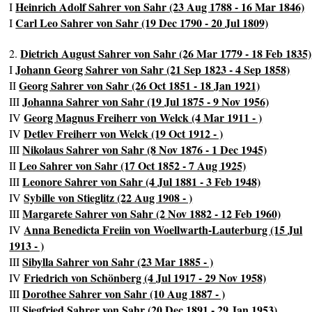
Heinrich Adolf Sahrer von Sahr (23 Aug 1788 - 16 Mar 1846)
I
Carl Leo Sahrer von Sahr (19 Dec 1790 - 20 Jul 1809)
I
Dietrich August Sahrer von Sahr (26 Mar 1779 - 18 Feb 1835)
2.
Johann Georg Sahrer von Sahr (21 Sep 1823 - 4 Sep 1858)
I
Georg Sahrer von Sahr (26 Oct 1851 - 18 Jan 1921)
II
Johanna Sahrer von Sahr (19 Jul 1875 - 9 Nov 1956)
III
Georg Magnus Freiherr von Welck (4 Mar 1911 - )
IV
Detlev Freiherr von Welck (19 Oct 1912 - )
IV
Nikolaus Sahrer von Sahr (8 Nov 1876 - 1 Dec 1945)
III
Leo Sahrer von Sahr (17 Oct 1852 - 7 Aug 1925)
II
Leonore Sahrer von Sahr (4 Jul 1881 - 3 Feb 1948)
III
Sybille von Stieglitz (22 Aug 1908 - )
IV
Margarete Sahrer von Sahr (2 Nov 1882 - 12 Feb 1960)
III
Anna Benedicta Freiin von Woellwarth-Lauterburg (15 Jul
IV
1913 - )
Sibylla Sahrer von Sahr (23 Mar 1885 - )
III
Friedrich von Schönberg (4 Jul 1917 - 29 Nov 1958)
IV
Dorothee Sahrer von Sahr (10 Aug 1887 - )
III
Siegfried Sahrer von Sahr (20 Dec 1891 - 29 Jan 1953)
III