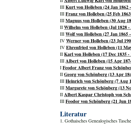
Albert Ludwig Karl von Holleben 
II
Kurt von Holleben (24 Jan 1862 
III
Franz von Holleben (25 Feb 1863
III
Magnus von Holleben (30 Aug 186
III
Wilhelm von Holleben (Jul 1828 -
II
Wolf von Holleben (27 Jan 1865 
III
Werner von Holleben (23 Jul 1902
IV
Ehrenfried von Holleben (11 May
IV
Karl von Holleben (17 Dec 1835 -
II
Albert von Holleben (15 Apr 1874
III
Feodor Albert Franz von Schönber
I
Georg von Schönberg (13 Apr 184
II
Heinrich von Schönberg (7 Aug 1
III
Margarete von Schönberg (13 No
III
Albert Kaspar Christoph von Sch
II
Feodor von Schönberg (21 Jun 18
III
Literatur
1. Gothaisches Genealogisches Tasche