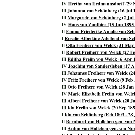
Hertha von Erdmannsdorff (29 N
IV
Johanna von Schönberg (16 Jul 1
III
Margarete von Schönberg (2 Jul 
III
Hans von Zanthier (15 Jun 1895 
IV
Emma Friederike Amalie von Schö
II
Rosalie Albertine Adelheid von Sc
I
Otto Freiherr von Welck (31 May 
II
Robert Freiherr von Welck (27 Fe
II
Editha Freiin von Welck (6 Apr 1
III
Joachim von Sandersleben (17 Au
IV
Johannes Freiherr von Welck (24
III
Fritz Freiherr von Welck (9 Feb
IV
Otto Freiherr von Welck (28 Jan 
III
Marie Elisabeth Freiin von Welck
IV
Albert Freiherr von Welck (20 J
III
Ida Freiin von Welck (20 Sep 1853
III
Ida von Schönberg (Feb 1803 - 28 
I
Bernhard von Holleben gen. von 
II
Anton von Holleben gen. von Nor
III