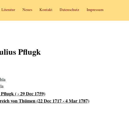
Literatur
Neues
Kontakt
Datenschutz
Impressum
lius Pflugk
hla
la
flugk ( - 29 Dec 1759)
reich von Thümen (22 Dec 1717 - 4 Mar 1787)