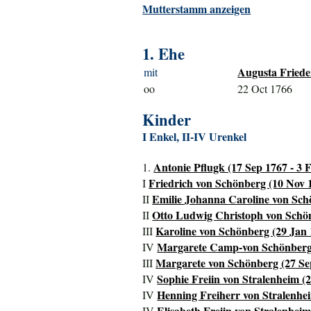
Mutterstamm anzeigen
1. Ehe
Augusta Frieder
mit
oo
22 Oct 1766
Kinder
I Enkel, II-IV Urenkel
Antonie Pflugk (17 Sep 1767 - 3 
1.
Friedrich von Schönberg (10 Nov 
I
Emilie Johanna Caroline von Schö
II
Otto Ludwig Christoph von Schön
II
Karoline von Schönberg (29 Jan 
III
Margarete Camp-von Schönberg 
IV
Margarete von Schönberg (27 Sep
III
Sophie Freiin von Stralenheim (2
IV
Henning Freiherr von Stralenhe
IV
Elisabeth Freiin von Stralenheim
IV