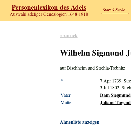
Personenlexikon des Adels
Start & Suche
Auswahl adeliger Genealogien 1648-1918
« zurück
Wilhelm Sigmund Ju
auf Bischheim und Strehla-Trebnitz
*
7 Apr 1739, Stre
+
3 Jul 1802, Streh
Dam Siegmund P
Vater
Juliane Tugend
Mutter
Ahnenliste anzeigen