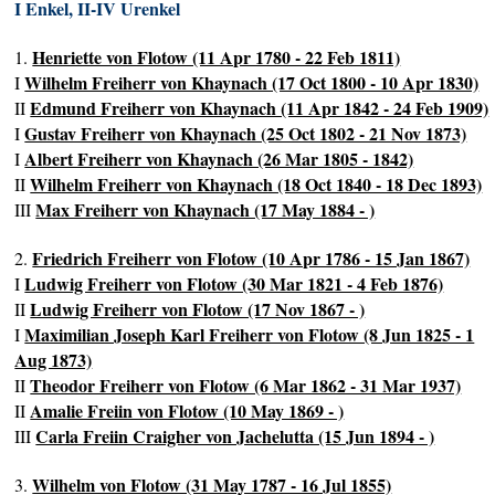
I Enkel, II-IV Urenkel
Henriette von Flotow (11 Apr 1780 - 22 Feb 1811)
1.
Wilhelm Freiherr von Khaynach (17 Oct 1800 - 10 Apr 1830)
I
Edmund Freiherr von Khaynach (11 Apr 1842 - 24 Feb 1909)
II
Gustav Freiherr von Khaynach (25 Oct 1802 - 21 Nov 1873)
I
Albert Freiherr von Khaynach (26 Mar 1805 - 1842)
I
Wilhelm Freiherr von Khaynach (18 Oct 1840 - 18 Dec 1893)
II
Max Freiherr von Khaynach (17 May 1884 - )
III
Friedrich Freiherr von Flotow (10 Apr 1786 - 15 Jan 1867)
2.
Ludwig Freiherr von Flotow (30 Mar 1821 - 4 Feb 1876)
I
Ludwig Freiherr von Flotow (17 Nov 1867 - )
II
Maximilian Joseph Karl Freiherr von Flotow (8 Jun 1825 - 1
I
Aug 1873)
Theodor Freiherr von Flotow (6 Mar 1862 - 31 Mar 1937)
II
Amalie Freiin von Flotow (10 May 1869 - )
II
Carla Freiin Craigher von Jachelutta (15 Jun 1894 - )
III
Wilhelm von Flotow (31 May 1787 - 16 Jul 1855)
3.