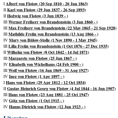
Albert von Flotow (20 Sep 1810 - 20 Jun 1863)
I
Karl von Flotow (29 Jun 1837 - 26 Sep 1893)
II
Hedwig von Flotow (3 Jun 1839 - )
II
Werner Freiherr von Brandenstein (3 Jun 1860 - )
III
Max Freiherr von Brandenstein (22 May 1865 - 21 Sep 1928)
III
Mathilde Freiin von Brandenstein (13 Aug 1866 - )
III
Mary von Bülow-Stolle (1 Nov 1890 - 1 May 1945)
IV
Lilla Freiin von Brandenstein (1 Oct 1876 - 27 Dec 1935)
III
Wilhelm von Flotow (8 Oct 1842 - 14 Jul 1871)
II
Margarete von Flotow (25 Jun 1867 - )
III
Elisabeth von Wichelhaus (24 Feb 1900 - )
IV
Wolf von Flotow (16 Jun 1869 - 31 Aug 1927)
III
Inez von Flotow (1 Apr 1897 - )
IV
Hans von Flotow (29 Apr 1812 - 12 Oct 1854)
I
Gustav Heinrich Georg von Flotow (4 Jul 1844 - 16 Jun 1907)
II
Hans von Flotow (23 Aug 1881 - 25 Oct 1947)
III
Götz von Flotow (1 Oct 1915 - )
IV
Hanns Dietrich von Flotow (12 Jun 1923 - )
IV