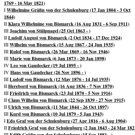
1769 - 16 May 1821)
Wilhelmine Gräfin von der Schulenburg (17 Jan 1804 - 3 Oct
I
1844)
Klara Wilhelmine von Bismarck (16 Aug 1831 - 6 Sep 1911)
II
Joachim von Stülpnagel (25 Oct 1863 - )
III
Ludolf August von Bismarck (2 Oct 1834 - 17 Dec 1924)
II
Wilhelm von Bismarck (15 Aug 1867 - 24 Jun 1935)
III
Rulof von Bismarck (26 Mar 1869 - 16 Nov 1946)
III
Marie von Bismarck (6 Jan 1873 - 20 Jan 1898)
III
Leo von Gaudecker (19 Jul 1895 - )
IV
Hans von Gaudecker (26 Nov 1896 - )
IV
Ludolf von Bismarck (12 May 1876 - 14 Jul 1935)
III
Herebord von Bismarck (16 Aug 1836 - 7 Nov 1870)
II
Friedrich von Bismarck (23 Jul 1870 - 5 Nov 1916)
III
Claus Wilhelm von Bismarck (22 Sep 1839 - 27 Nov 1915)
II
Ulrich von Bismarck (11 Mar 1844 - 26 Oct 1897)
II
Kurd von Bismarck (10 Jul 1879 - 5 Jan 1943)
III
Edo Graf von der Schulenburg (27 Apr 1816 - 6 Aug 1904)
I
Friedrich Graf von der Schulenburg (2 Jan 1843 - 24 Mar 182
II
Edith Gräfin von der Schulenburg (15 Sep 1881 - )
III