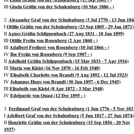
Gisela Gräfin von der Schulenburg (10 May 1886 - )
III
Alexander Graf von der Schulenburg (3 Jul 1770 - 13 Jun 184
2.
Ottilie Gräfin von der Schulenburg (23 Sep 1805 - 29 Jan 1871)
I
Agnes Gräfin Schlippenbach (27 Aug 1831 - 18 Jan 1899)
II
Ottilie Freiin von Rosenberg (2 Apr 1860 - )
III
Adalbert Freiherr von Rosenberg (10 Jul 1866 - )
III
Ilse Freiin von Rosenberg (9 Sep 1907 - )
IV
Adelheid Gräfin Schlippenbach (15 May 1833 - 7 Apr 1916)
II
Maria von Kleist (16 Nov 1870 - 16 Feb 1948)
III
Elisabeth Charlotte von Brandt (9 Aug 1892 - 12 Jul 1923)
IV
Johannes Hugo von Brandt (30 Jun 1897 - 6 Dec 1945)
IV
Elisabeth von Kleist (8 Apr 1872 - 3 Mar 1948)
III
Edelgarde von Quast (12 Dec 1895 - )
IV
Ferdinand Graf von der Schulenburg (1 Jun 1776 - 5 Nov 183
3.
Adelbert Graf von der Schulenburg (5 Jun 1817 - 27 Jun 1874)
I
Henriette Gräfin von der Schulenburg (15 Sep 1856 - 20 Nov
II
1937)