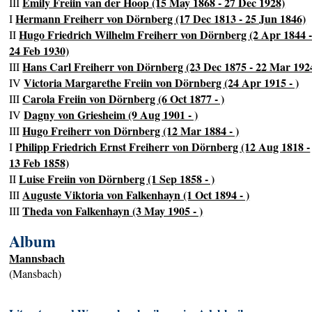
Emily Freiin van der Hoop (15 May 1868 - 27 Dec 1928)
III
Hermann Freiherr von Dörnberg (17 Dec 1813 - 25 Jun 1846)
I
Hugo Friedrich Wilhelm Freiherr von Dörnberg (2 Apr 1844 
II
24 Feb 1930)
Hans Carl Freiherr von Dörnberg (23 Dec 1875 - 22 Mar 192
III
Victoria Margarethe Freiin von Dörnberg (24 Apr 1915 - )
IV
Carola Freiin von Dörnberg (6 Oct 1877 - )
III
Dagny von Griesheim (9 Aug 1901 - )
IV
Hugo Freiherr von Dörnberg (12 Mar 1884 - )
III
Philipp Friedrich Ernst Freiherr von Dörnberg (12 Aug 1818 -
I
13 Feb 1858)
Luise Freiin von Dörnberg (1 Sep 1858 - )
II
Auguste Viktoria von Falkenhayn (1 Oct 1894 - )
III
Theda von Falkenhayn (3 May 1905 - )
III
Album
Mannsbach
(Mansbach)