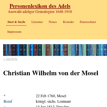
Personenlexikon des Adels
Auswahl adeliger Genealogien 1648-1918
Start & Suche
Literatur
Neues
Kontakt
Datenschutz
Impressum
« zurück
Christian Wilhelm von der Mosel
*
22 Feb 1760, Mosel
Beruf
königl. sächs. Leutnant
+
13 Jun 1812, Dresden