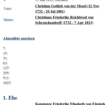
Christian Gottlob von der Mosel (21 Nov
Vater
1732 - 10 Jul 1801)
Christiane Friederike Reichbrod von
Mutter
Schrenckendorff (1732 - 7 Apr 1813)
Ahnenliste anzeigen
7:
15:
31:
63:
127:
255:
511:
1023:
1. Ehe
Konstanze Friederike Elisabeth von Einsied