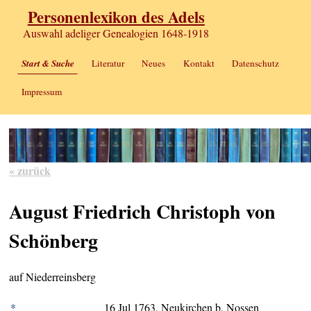
Personenlexikon des Adels
Auswahl adeliger Genealogien 1648-1918
Start & Suche
Literatur
Neues
Kontakt
Datenschutz
Impressum
« zurück
August Friedrich Christoph von
Schönberg
auf Niederreinsberg
*
16 Jul 1763, Neukirchen b. Nossen