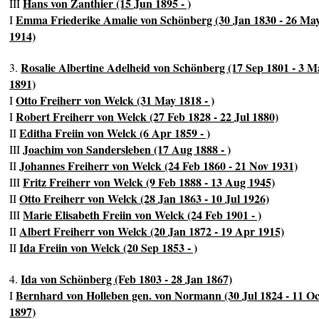
Hans von Zanthier (15 Jun 1895 - )
III
Emma Friederike Amalie von Schönberg (30 Jan 1830 - 26 Ma
I
1914)
Rosalie Albertine Adelheid von Schönberg (17 Sep 1801 - 3 M
3.
1891)
Otto Freiherr von Welck (31 May 1818 - )
I
Robert Freiherr von Welck (27 Feb 1828 - 22 Jul 1880)
I
Editha Freiin von Welck (6 Apr 1859 - )
II
Joachim von Sandersleben (17 Aug 1888 - )
III
Johannes Freiherr von Welck (24 Feb 1860 - 21 Nov 1931)
II
Fritz Freiherr von Welck (9 Feb 1888 - 13 Aug 1945)
III
Otto Freiherr von Welck (28 Jan 1863 - 10 Jul 1926)
II
Marie Elisabeth Freiin von Welck (24 Feb 1901 - )
III
Albert Freiherr von Welck (20 Jan 1872 - 19 Apr 1915)
II
Ida Freiin von Welck (20 Sep 1853 - )
II
Ida von Schönberg (Feb 1803 - 28 Jan 1867)
4.
Bernhard von Holleben gen. von Normann (30 Jul 1824 - 11 Oc
I
1897)