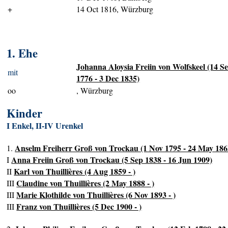
+
14 Oct 1816, Würzburg
1. Ehe
Johanna Aloysia Freiin von Wolfskeel (14 S
mit
1776 - 3 Dec 1835)
oo
, Würzburg
Kinder
I Enkel, II-IV Urenkel
Anselm Freiherr Groß von Trockau (1 Nov 1795 - 24 May 186
1.
Anna Freiin Groß von Trockau (5 Sep 1838 - 16 Jun 1909)
I
Karl von Thuillières (4 Aug 1859 - )
II
Claudine von Thuillières (2 May 1888 - )
III
Marie Klothilde von Thuillières (6 Nov 1893 - )
III
Franz von Thuillières (5 Dec 1900 - )
III