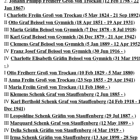
Johann Philipp Freiherr Groß von Trockau (12 Feb 1798 - 22
2.
Jan 1867)
Charlotte Freiin Groß von Trockau (5 May 1824 - 21 Sep 1892
I
Otto Graf Beissel von Gymnich (18 Apr 1851 - 19 Apr 1931)
II
Maria Gräfin Beissel von Gymnich (7 Dec 1878 - 8 Jul 1918)
III
Karl Graf Beissel von Gymnich (26 Dec 1879 - 21 Apr 1942)
III
Clemens Graf Beissel von Gymnich (5 Jan 1889 - 12 Apr 1952
III
Franz Josef Graf Beissel von Gymnich (30 Jun 1916 - )
IV
Charlotte Elisabeth Gräfin Beissel von Gymnich (31 Mar 191
IV
- )
Otto Freiherr Groß von Trockau (10 Feb 1829 - 5 Mar 1880)
I
Anna Freiin Groß von Trockau (23 Sep 1855 - 29 Apr 1941)
II
Maria Freiin Groß von Trockau (11 Feb 1860 - )
II
Klemens Schenk Graf von Stauffenberg (2 Jun 1885 - )
III
Karl Berthold Schenk Graf von Stauffenberg (24 Feb 1918 - 
IV
Dec 1941)
Leopoldine Schenk Gräfin von Stauffenberg (29 Jul 1887 - )
III
Marquard Schenk Graf von Stauffenberg (12 May 1889 - )
III
Delia Schenk Gräfin von Stauffenberg (4 Mar 1919 - )
IV
Irma Schenk Gräfin von Stauffenberg (13 Apr 1898 - 28 Sep
III