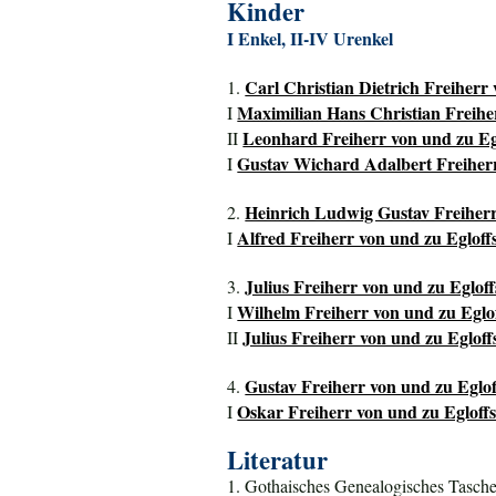
Kinder
I Enkel, II-IV Urenkel
Carl Christian Dietrich Freiherr 
1.
Maximilian Hans Christian Freiher
I
Leonhard Freiherr von und zu Eglo
II
Gustav Wichard Adalbert Freiherr 
I
Heinrich Ludwig Gustav Freiherr 
2.
Alfred Freiherr von und zu Egloffs
I
Julius Freiherr von und zu Egloff
3.
Wilhelm Freiherr von und zu Eglof
I
Julius Freiherr von und zu Egloff
II
Gustav Freiherr von und zu Eglof
4.
Oskar Freiherr von und zu Egloffst
I
Literatur
1. Gothaisches Genealogisches Tasche