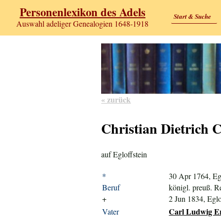
Personenlexikon des Adels
Start & Suche
Auswahl adeliger Genealogien 1648-1918
« zurück
Christian Dietrich C
auf Egloffstein
*
30 Apr 1764, Egl
Beruf
königl. preuß. R
+
2 Jun 1834, Eglo
Carl Ludwig Ern
Vater