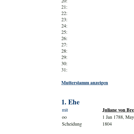
20:
21:
22:
23:
24:
25:
26:
27:
28:
29:
30:
31:
Mutterstamm anzeigen
1. Ehe
Juliane von Bre
mit
oo
1 Jan 1788, Ma
Scheidung
1804