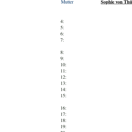
Sophie von Thü
Mutter
4:
5:
6:
7:
8:
9:
10:
11:
12:
13:
14:
15:
16:
17:
18:
19: