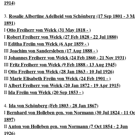
1914)
Rosalie Albertine Adelheid von Schönberg (17 Sep 1801 - 3 M
3.
1891)
Otto Freiherr von Welck (31 May 1818 - )
I
Robert Freiherr von Welck (27 Feb 1828 - 22 Jul 1880)
I
Editha Freiin von Welck (6 Apr 1859 - )
II
Joachim von Sandersleben (17 Aug 1888 - )
III
Johannes Freiherr von Welck (24 Feb 1860 - 21 Nov 1931)
II
Fritz Freiherr von Welck (9 Feb 1888 - 13 Aug 1945)
III
Otto Freiherr von Welck (28 Jan 1863 - 10 Jul 1926)
II
Marie Elisabeth Freiin von Welck (24 Feb 1901 - )
III
Albert Freiherr von Welck (20 Jan 1872 - 19 Apr 1915)
II
Ida Freiin von Welck (20 Sep 1853 - )
II
Ida von Schönberg (Feb 1803 - 28 Jan 1867)
4.
Bernhard von Holleben gen. von Normann (30 Jul 1824 - 11 Oc
I
1897)
Anton von Holleben gen. von Normann (7 Oct 1854 - 2 Jun
II
1926)