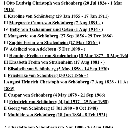
Otto Ludwig Christoph von Schönberg (20 Jul 1824 - 1 Mar
I
1916)
Karoline von Schönberg (29 Jan 1855 - 17 Jan 1911)
II
Margarete Camp-von Schönberg (7 Aug 1891 - )
III
Betty von Tschammer und Osten (1 Aug 1914 - )
IV
Margarete von Schönberg (27 Sep 1856 - 29 Dec 1886)
II
Sophie Freiin von Stralenheim (27 Mar 1876 - )
III
Adelheid von Adelebsen (5 Dec 1898 - )
IV
Henning Freiherr von Stralenheim (18 Mar 1877 - 8 May 196
III
Elisabeth Freiin von Stralenheim (17 Aug 1881 - )
III
Elisabeth von Schönberg (5 May 1858 - 14 Sep 1930)
II
Friederike von Schönberg (30 Oct 1866 - )
II
August Heinrich Christoph von Schönberg (7 Aug 1828 - 11 A
I
1889)
Caspar von Schönberg (4 May 1878 - 21 Sep 1966)
II
Friedrich von Schönberg (4 Jul 1917 - 29 Nov 1958)
III
Georg von Schönberg (5 Jul 1880 - 8 Oct 1948)
II
Mathilde von Schönberg (18 Jun 1884 - 8 Feb 1921)
II
Charlotte von Schönberg (25 Apr 1800 - 20 Aug 1860)
2.