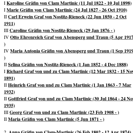
Karoline Gräfin von Clam Martinic (11 Jul 1822 - 10 Jul 1898)
I
Marie Gräfin von Clam Martinic (24 Jul 1827 - 26 Oct 1910)
I
Carl Erwein Graf von Nostitz-Rieneck (22 Jun 1850 - 2 Oct
II
1911)
Caroline Gräfin von Nostitz-Rieneck (29 Jan 1876 - )
III
Otto Ehrenreich Graf von Abensperg und Traun (5 Apr 1917
IV
)
Maria Antonia Gräfin von Abensperg und Traun (1 Sep 1919
IV
)
Selina Gräfin von Nostitz-Rieneck (1 Jan 1852 - 4 Dec 1888)
II
Richard Graf von und zu Clam Martinic (12 Mar 1832 - 15 No
I
1891)
Heinrich Graf von und zu Clam Martinic (1 Jan 1863 - 7 Mar
II
1932)
Gottfried Graf von und zu Clam Martinic (30 Jul 1864 - 24 No
II
1935)
Georg Graf von und zu Clam Martinic (23 Feb 1908 - )
III
Maria Gräfin von Clam Martinic (5 Jun 1871 - )
II
Anna Gräfin von Clam-Martinic (26 Feb 1802 - 12 Apr 1874)
2.