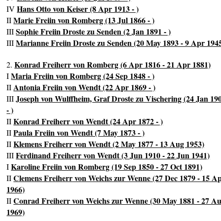
Hans Otto von Keiser (8 Apr 1913 - )
IV
Marie Freiin von Romberg (13 Jul 1866 - )
II
Sophie Freiin Droste zu Senden (2 Jan 1891 - )
III
Marianne Freiin Droste zu Senden (20 May 1893 - 9 Apr 194
III
Konrad Freiherr von Romberg (6 Apr 1816 - 21 Apr 1881)
2.
Maria Freiin von Romberg (24 Sep 1848 - )
I
Antonia Freiin von Wendt (22 Apr 1869 - )
II
Joseph von Wulffheim, Graf Droste zu Vischering (24 Jan 19
III
- )
Konrad Freiherr von Wendt (24 Apr 1872 - )
II
Paula Freiin von Wendt (7 May 1873 - )
II
Klemens Freiherr von Wendt (2 May 1877 - 13 Aug 1953)
II
Ferdinand Freiherr von Wendt (3 Jun 1910 - 22 Jun 1941)
III
Karoline Freiin von Romberg (19 Sep 1850 - 27 Oct 1891)
I
Clemens Freiherr von Weichs zur Wenne (27 Dec 1879 - 15 A
II
1966)
Conrad Freiherr von Weichs zur Wenne (30 May 1881 - 27 A
II
1969)