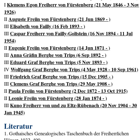
Klemens Egon Freiherr von Fürstenberg (21 May 1846 - 3 Nov
I
1926)
Auguste Freiin von Fürstenberg (21 Jun 1869 - )
II
Elisabeth von Failly (16 Feb 1893 - )
III
Caspar Freiherr von Failly-Goltstein (16 Nov 1894 - 11 Jul
III
1954)
Eugenie Freiin von Fürstenberg (14 Jun 1871 - )
II
Anna Gräfin Berghe von Trips (6 Sep 1892 - )
III
Eduard Graf Berghe von Trips (5 Nov 1893 - )
III
Wolfgang Graf Berghe von Trips (4 May 1928 - 10 Sep 1961)
IV
Friedrich Graf Berghe von Trips (15 Dec 1905 - )
III
Clemens Graf Berghe von Trips (29 May 1908 - )
III
Paula Freiin von Fürstenberg (2 Dec 1872 - 13 Oct 1915)
II
Leonie Freiin von Fürstenberg (28 Jan 1874 - )
II
Kuno Freiherr von und zu Eltz-Rübenach (20 Nov 1904 - 30
III
Jan 1945)
Literatur
1. Gothaisches Genealogisches Taschenbuch der Freiherrlichen
Häuser, 1932, 490