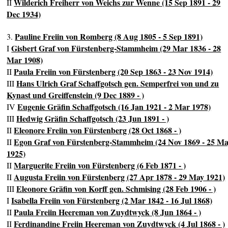
Wilderich Freiherr von Weichs zur Wenne (15 Sep 1891 - 29
II
Dec 1934)
Pauline Freiin von Romberg (8 Aug 1805 - 5 Sep 1891)
3.
Gisbert Graf von Fürstenberg-Stammheim (29 Mar 1836 - 28
I
Mar 1908)
Paula Freiin von Fürstenberg (20 Sep 1863 - 23 Nov 1914)
II
Hans Ulrich Graf Schaffgotsch gen. Semperfrei von und zu
III
Kynast und Greiffenstein (9 Dec 1889 - )
Eugenie Gräfin Schaffgotsch (16 Jan 1921 - 2 Mar 1978)
IV
Hedwig Gräfin Schaffgotsch (23 Jun 1891 - )
III
Eleonore Freiin von Fürstenberg (28 Oct 1868 - )
II
Egon Graf von Fürstenberg-Stammheim (24 Nov 1869 - 25 M
II
1925)
Marguerite Freiin von Fürstenberg (6 Feb 1871 - )
II
Augusta Freiin von Fürstenberg (27 Apr 1878 - 29 May 1921)
II
Eleonore Gräfin von Korff gen. Schmising (28 Feb 1906 - )
III
Isabella Freiin von Fürstenberg (2 Mar 1842 - 16 Jul 1868)
I
Paula Freiin Heereman von Zuydtwyck (8 Jun 1864 - )
II
Ferdinandine Freiin Heereman von Zuydtwyck (4 Jul 1868 - )
II