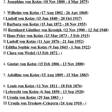
Josephine von Kotze (10 Nov 1800 - 4 Mar 1875)
2.
Wilhelm von Kotze (17 Aug 1802 - 26 Apr 1868)
3.
Ludolf von Kotze (15 Jun 1840 - 20 Oct 1917)
I
Barbara von Kotze (15 Jan 1872 - 18 Nov 1955)
II
Bernhard Günther von Krosigk (12 Nov 1900 - 12 Jul 1948)
III
Hans Peter von Kotze (23 Mar 1873 - 3 Feb 1915)
II
Ludolf von Kotze (11 Apr 1876 - 21 Jan 1952)
II
Editha Sophie von Kotze (9 Jan 1843 - 1 Jun 1922)
I
Clara von Wedel (13 Feb 1872 - )
II
Gustav von Kotze (15 Feb 1806 - 13 Nov 1880)
4.
Adolfine von Kotze (15 Aug 1809 - 15 May 1883)
5.
Louis von Kotze (11 Nov 1811 - 18 Feb 1876)
6.
Lebrecht von Kotze (6 Jun 1850 - 13 Sep 1920)
I
Ursula von Kotze (29 Jan 1883 - )
II
Ursula von Treskow-Criegern (24 Aug 1910 - )
III