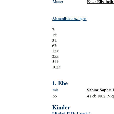
Ester Elisabeth
Mutter
Ahnenliste anzeigen
7:
15:
31:
63:
127:
255:
511:
1023:
1. Ehe
Sabine Sophie K
mit
oo
4 Feb 1802, Nie
Kinder
I Enkel, II-IV Urenkel