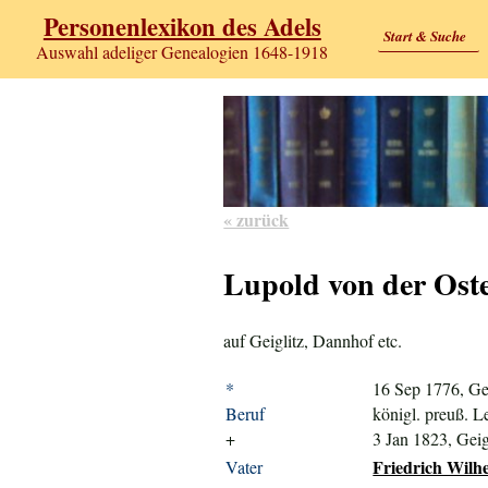
Personenlexikon des Adels
Start & Suche
Auswahl adeliger Genealogien 1648-1918
« zurück
Lupold von der Ost
auf Geiglitz, Dannhof etc.
*
16 Sep 1776, Gei
Beruf
königl. preuß. L
+
3 Jan 1823, Geig
Friedrich Wilh
Vater