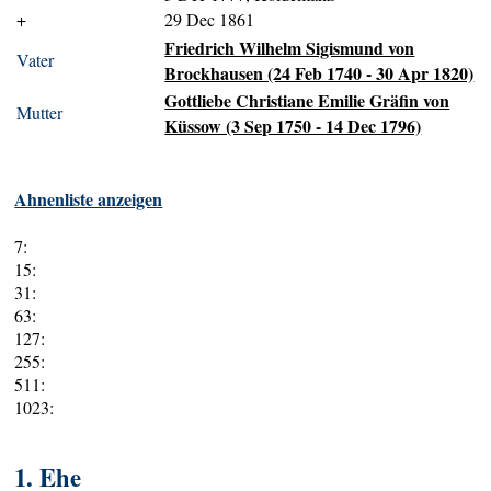
+
29 Dec 1861
Friedrich Wilhelm Sigismund von
Vater
Brockhausen (24 Feb 1740 - 30 Apr 1820)
Gottliebe Christiane Emilie Gräfin von
Mutter
Küssow (3 Sep 1750 - 14 Dec 1796)
Ahnenliste anzeigen
7:
15:
31:
63:
127:
255:
511:
1023:
1. Ehe