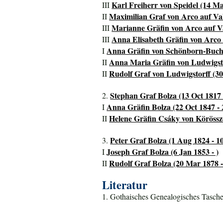
Karl Freiherr von Speidel (14 Ma
III
Maximilian Graf von Arco auf Val
II
Marianne Gräfin von Arco auf Val
III
Anna Elisabeth Gräfin von Arco a
III
Anna Gräfin von Schönborn-Buchh
I
Anna Maria Gräfin von Ludwigstor
II
Rudolf Graf von Ludwigstorff (30 
II
Stephan Graf Bolza (13 Oct 1817
2.
Anna Gräfin Bolza (22 Oct 1847 - 
I
Helene Gräfin Csáky von Körössz
II
Peter Graf Bolza (1 Aug 1824 - 1
3.
Joseph Graf Bolza (6 Jan 1853 - )
I
Rudolf Graf Bolza (20 Mar 1878 -
II
Literatur
1. Gothaisches Genealogisches Tasche