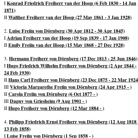
Konrad Friedrich Freiherr van der Hoop (6 Feb 1830 - 14 Jan
I
1871)
Walther Freiherr van der Hoop (27 May 1861 - 3 Jan 1928)
II
Luise Freiin von Dörnberg (30 Apr 1812 - 30 Apr 1845)
2.
Adrian Freiherr van der Hoop (19 Sep 1839 - 17 Jan 1908)
I
Emily Freiin van der Hoop (15 May 1868 - 27 Dec 1928)
II
Hermann Freiherr von Dörnberg (17 Dec 1813 - 25 Jun 1846)
3.
Hugo Friedrich Wilhelm Freiherr von Dörnberg (2 Apr 1844 -
I
24 Feb 1930)
Hans Carl Freiherr von Dörnberg (23 Dec 1875 - 22 Mar 1924
II
Victoria Margarethe Freiin von Dörnberg (24 Apr 1915 - )
III
Carola Freiin von Dörnberg (6 Oct 1877 - )
II
Dagny von Griesheim (9 Aug 1901 - )
III
Hugo Freiherr von Dörnberg (12 Mar 1884 - )
II
Philipp Friedrich Ernst Freiherr von Dörnberg (12 Aug 1818 
4.
13 Feb 1858)
Luise Freiin von Dörnberg (1 Sep 1858 - )
I