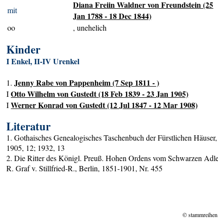
Diana Freiin Waldner von Freundstein (25
mit
Jan 1788 - 18 Dec 1844)
oo
, unehelich
Kinder
I Enkel, II-IV Urenkel
Jenny Rabe von Pappenheim (7 Sep 1811 - )
1.
Otto Wilhelm von Gustedt (18 Feb 1839 - 23 Jan 1905)
I
Werner Konrad von Gustedt (12 Jul 1847 - 12 Mar 1908)
I
Literatur
1. Gothaisches Genealogisches Taschenbuch der Fürstlichen Häuser,
1905, 12; 1932, 13
2. Die Ritter des Königl. Preuß. Hohen Ordens vom Schwarzen Adle
R. Graf v. Stillfried-R., Berlin, 1851-1901, Nr. 455
© stammreihen