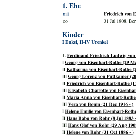
1. Ehe
Friedrich von E
mit
oo
31 Jul 1808, Ber
Kinder
I Enkel, II-IV Urenkel
Ferdinand Friedrich Ludwig von 
1.
Georg von Eisenhart-Rothe (29 Ma
I
Katharina von Eisenhart-Rothe (2
II
Georg Lorenz von Puttkamer (20 
III
Friedrich von Eisenhart-Rothe (1
II
Elisabeth Charlotte von Eisenhar
III
Maria Anna von Eisenhart-Rothe 
II
Vera von Bonin (21 Dec 1916 - )
III
Helene Emilie von Eisenhart-Rothe
I
Hans Babo von Rohr (8 Jul 1883 -
II
Hans Olof von Rohr (29 Aug 1908
III
Helene von Rohr (31 Oct 1886 - )
II