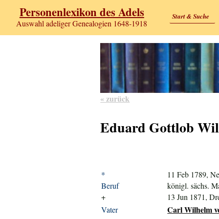
Personenlexikon des Adels
Start & Suche
Auswahl adeliger Genealogien 1648-1918
« zurück
Eduard Gottlob Wil
*
11 Feb 1789, Ne
Beruf
königl. sächs. M
+
13 Jun 1871, Dr
Carl Wilhelm v
Vater