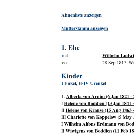
Ahnenliste anzeigen
Mutterstamm anzeigen
1. Ehe
Wilhelm Ludwig
mit
oo
28 Sep 1817, Wa
Kinder
I Enkel, II-IV Urenkel
Alberta von Arnim (6 Jan 1821 - 
1.
Helene von Boddien (13 Jan 1841 
I
Helene von Krause (15 Aug 1863 -
II
Charlotte von Koppelow (5 May 1
III
Wilhelm Alfons Erdmann von Bodd
I
Wiwigens von Boddien (11 Feb 18
II