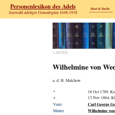
Personenlexikon des Adels
Start & Suche
Auswahl adeliger Genealogien 1648-1918
« zurück
Wilhelmine von We
a. d. H. Malchow
*
18 Oct 1789, Kr
+
13 Nov 1864, K
Carl George Go
Vater
Wilhelmine von
Mutter