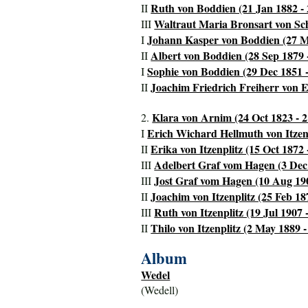
Ruth von Boddien (21 Jan 1882 - 
II
Waltraut Maria Bronsart von Sch
III
Johann Kasper von Boddien (27 M
I
Albert von Boddien (28 Sep 1879 
II
Sophie von Boddien (29 Dec 1851 
I
Joachim Friedrich Freiherr von E
II
Klara von Arnim (24 Oct 1823 - 2
2.
Erich Wichard Hellmuth von Itzenp
I
Erika von Itzenplitz (15 Oct 1872
II
Adelbert Graf vom Hagen (3 Dec 
III
Jost Graf vom Hagen (10 Aug 190
III
Joachim von Itzenplitz (25 Feb 187
II
Ruth von Itzenplitz (19 Jul 1907 -
III
Thilo von Itzenplitz (2 May 1889 -
II
Album
Wedel
(Wedell)