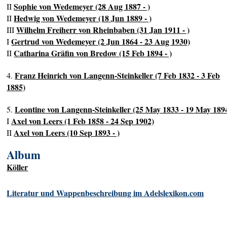
Sophie von Wedemeyer (28 Aug 1887 - )
II
Hedwig von Wedemeyer (18 Jun 1889 - )
II
Wilhelm Freiherr von Rheinbaben (31 Jan 1911 - )
III
Gertrud von Wedemeyer (2 Jun 1864 - 23 Aug 1930)
I
Catharina Gräfin von Bredow (15 Feb 1894 - )
II
Franz Heinrich von Langenn-Steinkeller (7 Feb 1832 - 3 Feb
4.
1885)
Leontine von Langenn-Steinkeller (25 May 1833 - 19 May 189
5.
Axel von Leers (1 Feb 1858 - 24 Sep 1902)
I
Axel von Leers (10 Sep 1893 - )
II
Album
Köller
Literatur und Wappenbeschreibung im Adelslexikon.com