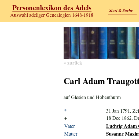
Personenlexikon des Adels
Start & Suche
Auswahl adeliger Genealogien 1648-1918
« zurück
Carl Adam Traugot
auf Glesien und Hohenthurm
*
31 Jan 1791, Zei
+
18 Dec 1862, D
Ludwig Adam Ch
Vater
Susanne Maximi
Mutter