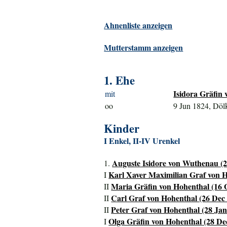
Ahnenliste anzeigen
Mutterstamm anzeigen
1. Ehe
Isidora Gräfin 
mit
oo
9 Jun 1824, Döl
Kinder
I Enkel, II-IV Urenkel
Auguste Isidore von Wuthenau (2
1.
Karl Xaver Maximilian Graf von Ho
I
Maria Gräfin von Hohenthal (16 O
II
Carl Graf von Hohenthal (26 Dec 
II
Peter Graf von Hohenthal (28 Jan 
II
Olga Gräfin von Hohenthal (28 De
I