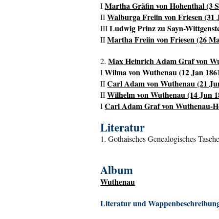
Martha Gräfin von Hohenthal (3 Se
I
Walburga Freiin von Friesen (31 J
II
Ludwig Prinz zu Sayn-Wittgenste
III
Martha Freiin von Friesen (26 Ma
II
Max Heinrich Adam Graf von Wu
2.
Wilma von Wuthenau (12 Jan 1861
I
Carl Adam von Wuthenau (21 Jun
II
Wilhelm von Wuthenau (14 Jun 18
II
Carl Adam Graf von Wuthenau-Ho
I
Literatur
1. Gothaisches Genealogisches Tasche
Album
Wuthenau
Literatur und Wappenbeschreibung