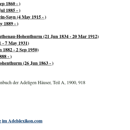
p 1860 - )
ul 1885 - )
in-Sayn (4 May 1915 - )
y 1889 - )
thenau-Hohenthurm (21 Jun 1834 - 20 Mar 1912)
 - 7 May 1931)
 1882 - 2 Sep 1950)
88 - )
henthurm (26 Jun 1863 - )
nbuch der Adeligen Häuser, Teil A, 1900, 918
 im Adelslexikon.com