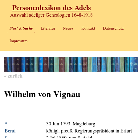
Personenlexikon des Adels
Auswahl adeliger Genealogien 1648-1918
Start & Suche
Literatur
Neues
Kontakt
Datenschutz
Impressum
« zurück
Wilhelm von Vignau
*
30 Jun 1793, Magdeburg
Beruf
königl. preuß. Regierungspräsident in Erfurt
§
2 Jul 1860, preuß. Adel