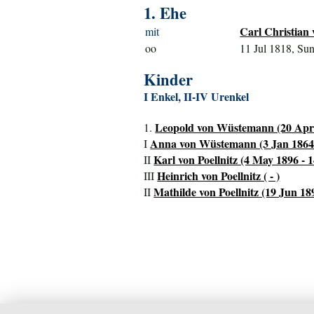
1. Ehe
Carl Christian
mit
oo
11 Jul 1818, Su
Kinder
I Enkel, II-IV Urenkel
Leopold von Wüstemann (20 Apr 
1.
Anna von Wüstemann (3 Jan 1864 
I
Karl von Poellnitz (4 May 1896 - 
II
Heinrich von Poellnitz ( - )
III
Mathilde von Poellnitz (19 Jun 189
II