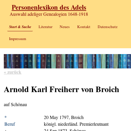
Personenlexikon des Adels
Auswahl adeliger Genealogien 1648-1918
Start & Suche
Literatur
Neues
Kontakt
Datenschutz
Impressum
« zurück
Arnold Karl Freiherr von Broich
auf Schönau
*
20 May 1797, Broich
Beruf
königl. niederländ. Premierleutnant
+
24 Sep 1873, Schönau