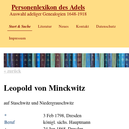
Personenlexikon des Adels
Auswahl adeliger Genealogien 1648-1918
Start & Suche
Literatur
Neues
Kontakt
Datenschutz
Impressum
« zurück
Leopold von Minckwitz
auf Staschwitz und Niedergrauschwitz
*
3 Feb 1798, Dresden
Beruf
königl. sächs. Hauptmann
+
24 Jun 1868, Dresden