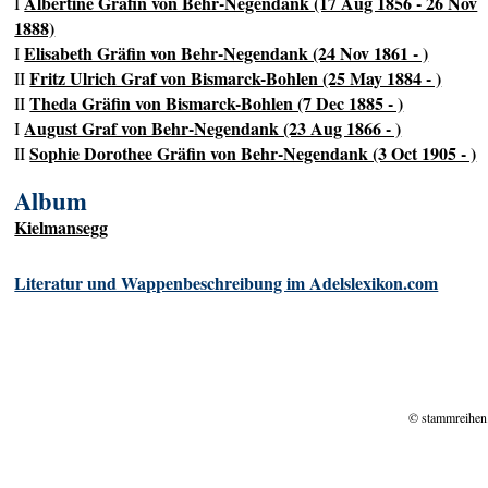
Albertine Gräfin von Behr-Negendank (17 Aug 1856 - 26 Nov
I
1888)
Elisabeth Gräfin von Behr-Negendank (24 Nov 1861 - )
I
Fritz Ulrich Graf von Bismarck-Bohlen (25 May 1884 - )
II
Theda Gräfin von Bismarck-Bohlen (7 Dec 1885 - )
II
August Graf von Behr-Negendank (23 Aug 1866 - )
I
Sophie Dorothee Gräfin von Behr-Negendank (3 Oct 1905 - )
II
Album
Kielmansegg
Literatur und Wappenbeschreibung im Adelslexikon.com
© stammreihen