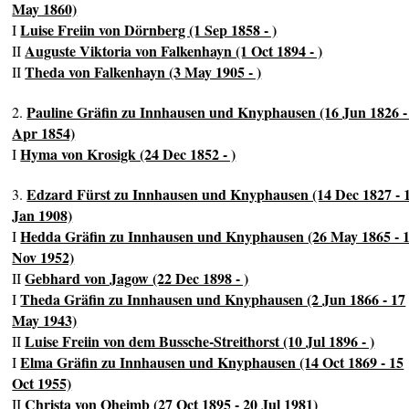
May 1860)
Luise Freiin von Dörnberg (1 Sep 1858 - )
I
Auguste Viktoria von Falkenhayn (1 Oct 1894 - )
II
Theda von Falkenhayn (3 May 1905 - )
II
Pauline Gräfin zu Innhausen und Knyphausen (16 Jun 1826 -
2.
Apr 1854)
Hyma von Krosigk (24 Dec 1852 - )
I
Edzard Fürst zu Innhausen und Knyphausen (14 Dec 1827 - 
3.
Jan 1908)
Hedda Gräfin zu Innhausen und Knyphausen (26 May 1865 - 
I
Nov 1952)
Gebhard von Jagow (22 Dec 1898 - )
II
Theda Gräfin zu Innhausen und Knyphausen (2 Jun 1866 - 17
I
May 1943)
Luise Freiin von dem Bussche-Streithorst (10 Jul 1896 - )
II
Elma Gräfin zu Innhausen und Knyphausen (14 Oct 1869 - 15
I
Oct 1955)
Christa von Oheimb (27 Oct 1895 - 20 Jul 1981)
II