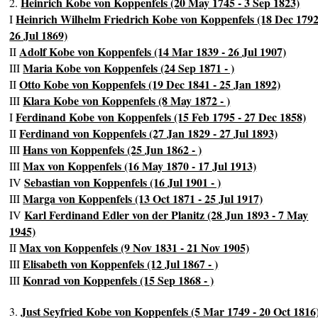
Heinrich Kobe von Koppenfels (20 May 1745 - 3 Sep 1823)
2.
Heinrich Wilhelm Friedrich Kobe von Koppenfels (18 Dec 1792
I
26 Jul 1869)
Adolf Kobe von Koppenfels (14 Mar 1839 - 26 Jul 1907)
II
Maria Kobe von Koppenfels (24 Sep 1871 - )
III
Otto Kobe von Koppenfels (19 Dec 1841 - 25 Jan 1892)
II
Klara Kobe von Koppenfels (8 May 1872 - )
III
Ferdinand Kobe von Koppenfels (15 Feb 1795 - 27 Dec 1858)
I
Ferdinand von Koppenfels (27 Jan 1829 - 27 Jul 1893)
II
Hans von Koppenfels (25 Jun 1862 - )
III
Max von Koppenfels (16 May 1870 - 17 Jul 1913)
III
Sebastian von Koppenfels (16 Jul 1901 - )
IV
Marga von Koppenfels (13 Oct 1871 - 25 Jul 1917)
III
Karl Ferdinand Edler von der Planitz (28 Jun 1893 - 7 May
IV
1945)
Max von Koppenfels (9 Nov 1831 - 21 Nov 1905)
II
Elisabeth von Koppenfels (12 Jul 1867 - )
III
Konrad von Koppenfels (15 Sep 1868 - )
III
Just Seyfried Kobe von Koppenfels (5 Mar 1749 - 20 Oct 1816
3.