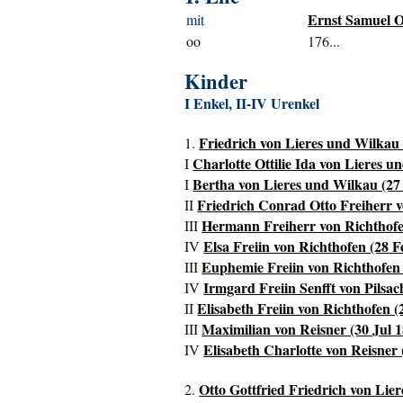
Ernst Samuel O
mit
oo
176...
Kinder
I Enkel, II-IV Urenkel
Friedrich von Lieres und Wilkau 
1.
Charlotte Ottilie Ida von Lieres u
I
Bertha von Lieres und Wilkau (27
I
Friedrich Conrad Otto Freiherr 
II
Hermann Freiherr von Richthofe
III
Elsa Freiin von Richthofen (28 F
IV
Euphemie Freiin von Richthofen 
III
Irmgard Freiin Senfft von Pilsac
IV
Elisabeth Freiin von Richthofen 
II
Maximilian von Reisner (30 Jul 1
III
Elisabeth Charlotte von Reisner 
IV
Otto Gottfried Friedrich von Lie
2.