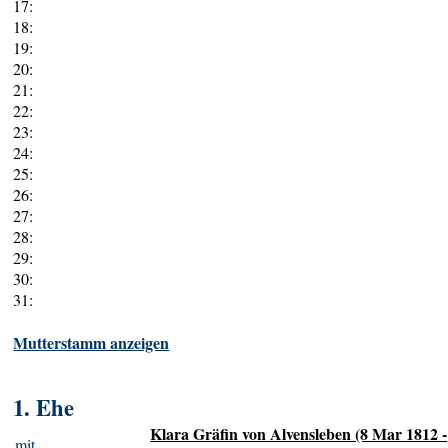
17:
18:
19:
20:
21:
22:
23:
24:
25:
26:
27:
28:
29:
30:
31:
Mutterstamm anzeigen
1. Ehe
Klara Gräfin von Alvensleben (8 Mar 1812 -
mit