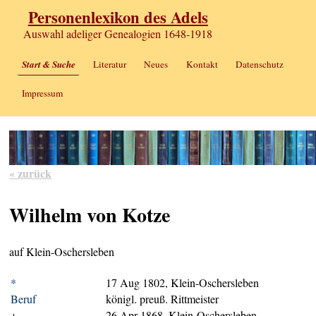
Personenlexikon des Adels
Auswahl adeliger Genealogien 1648-1918
Start & Suche
Literatur
Neues
Kontakt
Datenschutz
Impressum
« zurück
Wilhelm von Kotze
auf Klein-Oschersleben
*
17 Aug 1802, Klein-Oschersleben
Beruf
königl. preuß. Rittmeister
+
26 Apr 1868, Klein-Oschersleben