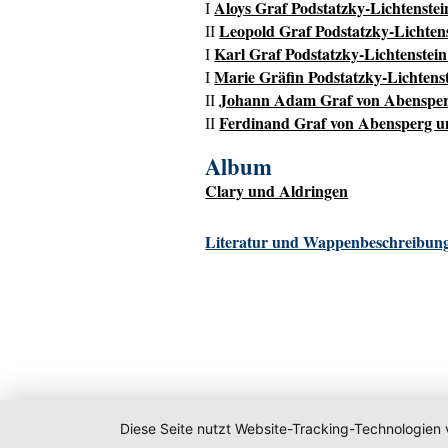
Aloys Graf Podstatzky-Lichtenstei
I
Leopold Graf Podstatzky-Lichtens
II
Karl Graf Podstatzky-Lichtenstein 
I
Marie Gräfin Podstatzky-Lichtenst
I
Johann Adam Graf von Abensperg
II
Ferdinand Graf von Abensperg un
II
Album
Clary und Aldringen
Literatur und Wappenbeschreibung
Diese Seite nutzt Website-Tracking-Technologien 