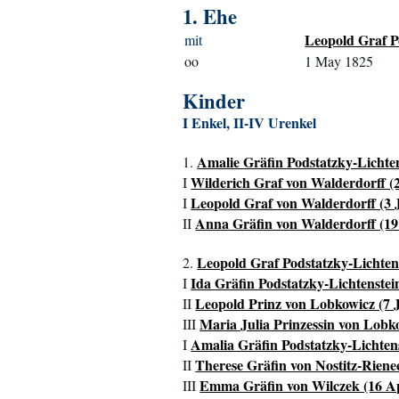
1. Ehe
Leopold Graf P
mit
oo
1 May 1825
Kinder
I Enkel, II-IV Urenkel
Amalie Gräfin Podstatzky-Lichten
1.
Wilderich Graf von Walderdorff (2
I
Leopold Graf von Walderdorff (3 J
I
Anna Gräfin von Walderdorff (19 
II
Leopold Graf Podstatzky-Lichtens
2.
Ida Gräfin Podstatzky-Lichtenstei
I
Leopold Prinz von Lobkowicz (7 J
II
Maria Julia Prinzessin von Lobko
III
Amalia Gräfin Podstatzky-Lichtens
I
Therese Gräfin von Nostitz-Rienec
II
Emma Gräfin von Wilczek (16 Ap
III