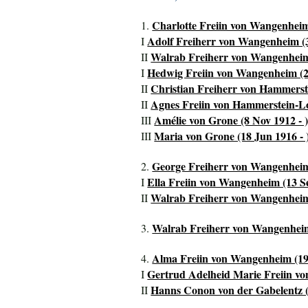
Charlotte Freiin von Wangenheim
1.
Adolf Freiherr von Wangenheim (
I
Walrab Freiherr von Wangenheim
II
Hedwig Freiin von Wangenheim (2
I
Christian Freiherr von Hammerst
II
Agnes Freiin von Hammerstein-Lox
II
Amélie von Grone (8 Nov 1912 - 
III
Maria von Grone (18 Jun 1916 - 
III
George Freiherr von Wangenheim
2.
Ella Freiin von Wangenheim (13 S
I
Walrab Freiherr von Wangenheim
II
Walrab Freiherr von Wangenheim
3.
Alma Freiin von Wangenheim (19 
4.
Gertrud Adelheid Marie Freiin vo
I
Hanns Conon von der Gabelentz (
II