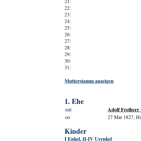
21:
22:
23:
24:
25:
26:
27:
28:
29:
30:
31:
Mutterstamm anzeigen
1. Ehe
Adolf Freiherr
mit
oo
27 Mar 1827, H
Kinder
I Enkel, II-IV Urenkel