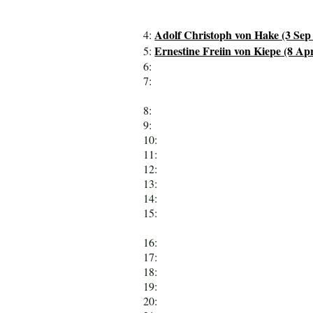
Adolf Christoph von Hake (3 Sep 
4:
Ernestine Freiin von Kiepe (8 Ap
5:
6:
7:
8:
9:
10:
11:
12:
13:
14:
15:
16:
17:
18:
19:
20: