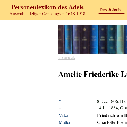
Personenlexikon des Adels
Start & Suche
Auswahl adeliger Genealogien 1648-1918
« zurück
Amelie Friederike L
*
8 Dec 1806, Ha
+
14 Jul 1884, Go
Friedrich von H
Vater
Charlotte Freii
Mutter