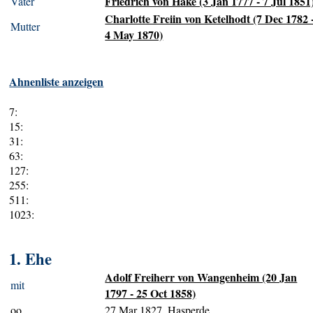
Friedrich von Hake (3 Jan 1777 - 7 Jul 1851
Vater
Charlotte Freiin von Ketelhodt (7 Dec 1782 
Mutter
4 May 1870)
Ahnenliste anzeigen
7:
15:
31:
63:
127:
255:
511:
1023:
1. Ehe
Adolf Freiherr von Wangenheim (20 Jan
mit
1797 - 25 Oct 1858)
oo
27 Mar 1827, Hasperde