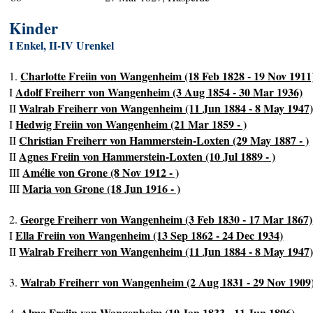
Kinder
I Enkel, II-IV Urenkel
Charlotte Freiin von Wangenheim (18 Feb 1828 - 19 Nov 1911
1.
Adolf Freiherr von Wangenheim (3 Aug 1854 - 30 Mar 1936)
I
Walrab Freiherr von Wangenheim (11 Jun 1884 - 8 May 1947
II
Hedwig Freiin von Wangenheim (21 Mar 1859 - )
I
Christian Freiherr von Hammerstein-Loxten (29 May 1887 - )
II
Agnes Freiin von Hammerstein-Loxten (10 Jul 1889 - )
II
Amélie von Grone (8 Nov 1912 - )
III
Maria von Grone (18 Jun 1916 - )
III
George Freiherr von Wangenheim (3 Feb 1830 - 17 Mar 1867)
2.
Ella Freiin von Wangenheim (13 Sep 1862 - 24 Dec 1934)
I
Walrab Freiherr von Wangenheim (11 Jun 1884 - 8 May 1947
II
Walrab Freiherr von Wangenheim (2 Aug 1831 - 29 Nov 1909
3.
Alma Freiin von Wangenheim (19 Jan 1833 - 11 Jun 1896)
4.