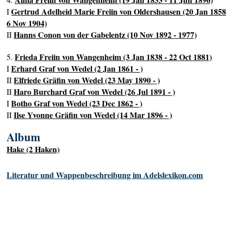
Gertrud Adelheid Marie Freiin von Oldershausen (20 Jan 1858
I
6 Nov 1904)
Hanns Conon von der Gabelentz (10 Nov 1892 - 1977)
II
Frieda Freiin von Wangenheim (3 Jan 1838 - 22 Oct 1881)
5.
Erhard Graf von Wedel (2 Jan 1861 - )
I
Elfriede Gräfin von Wedel (23 May 1890 - )
II
Haro Burchard Graf von Wedel (26 Jul 1891 - )
II
Botho Graf von Wedel (23 Dec 1862 - )
I
Ilse Yvonne Gräfin von Wedel (14 Mar 1896 - )
II
Album
Hake (2 Haken)
Literatur und Wappenbeschreibung im Adelslexikon.com