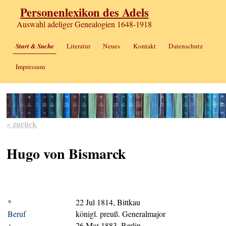
Personenlexikon des Adels
Auswahl adeliger Genealogien 1648-1918
Start & Suche
Literatur
Neues
Kontakt
Datenschutz
Impressum
« zurück
Hugo von Bismarck
*
22 Jul 1814, Bittkau
Beruf
königl. preuß. Generalmajor
+
26 Mar 1883, Berlin