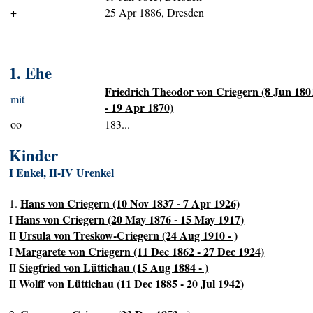
+
25 Apr 1886, Dresden
1. Ehe
Friedrich Theodor von Criegern (8 Jun 180
mit
- 19 Apr 1870)
oo
183...
Kinder
I Enkel, II-IV Urenkel
Hans von Criegern (10 Nov 1837 - 7 Apr 1926)
1.
Hans von Criegern (20 May 1876 - 15 May 1917)
I
Ursula von Treskow-Criegern (24 Aug 1910 - )
II
Margarete von Criegern (11 Dec 1862 - 27 Dec 1924)
I
Siegfried von Lüttichau (15 Aug 1884 - )
II
Wolff von Lüttichau (11 Dec 1885 - 20 Jul 1942)
II