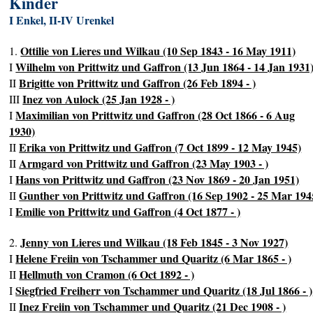
Kinder
I Enkel, II-IV Urenkel
Ottilie von Lieres und Wilkau (10 Sep 1843 - 16 May 1911)
1.
Wilhelm von Prittwitz und Gaffron (13 Jun 1864 - 14 Jan 1931
I
Brigitte von Prittwitz und Gaffron (26 Feb 1894 - )
II
Inez von Aulock (25 Jan 1928 - )
III
Maximilian von Prittwitz und Gaffron (28 Oct 1866 - 6 Aug
I
1930)
Erika von Prittwitz und Gaffron (7 Oct 1899 - 12 May 1945)
II
Armgard von Prittwitz und Gaffron (23 May 1903 - )
II
Hans von Prittwitz und Gaffron (23 Nov 1869 - 20 Jan 1951)
I
Gunther von Prittwitz und Gaffron (16 Sep 1902 - 25 Mar 194
II
Emilie von Prittwitz und Gaffron (4 Oct 1877 - )
I
Jenny von Lieres und Wilkau (18 Feb 1845 - 3 Nov 1927)
2.
Helene Freiin von Tschammer und Quaritz (6 Mar 1865 - )
I
Hellmuth von Cramon (6 Oct 1892 - )
II
Siegfried Freiherr von Tschammer und Quaritz (18 Jul 1866 - )
I
Inez Freiin von Tschammer und Quaritz (21 Dec 1908 - )
II