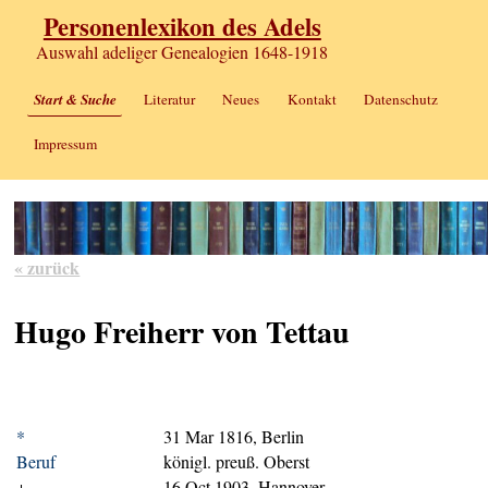
Personenlexikon des Adels
Auswahl adeliger Genealogien 1648-1918
Start & Suche
Literatur
Neues
Kontakt
Datenschutz
Impressum
« zurück
Hugo Freiherr von Tettau
*
31 Mar 1816, Berlin
Beruf
königl. preuß. Oberst
+
16 Oct 1903, Hannover