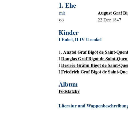
1. Ehe
August Graf Bi
mit
oo
22 Dec 1847
Kinder
I Enkel, II-IV Urenkel
Anatol Graf Bigot de Saint-Quent
1.
Douglas Graf Bigot de Saint-Quent
I
Desirée Gräfin Bigot de Saint-Quen
I
Friedrich Graf Bigot de Saint-Quen
I
Album
Podstatzky
Literatur und Wappenbeschreibung