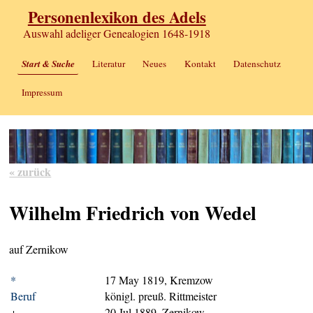
Personenlexikon des Adels
Auswahl adeliger Genealogien 1648-1918
Start & Suche
Literatur
Neues
Kontakt
Datenschutz
Impressum
« zurück
Wilhelm Friedrich von Wedel
auf Zernikow
*
17 May 1819, Kremzow
Beruf
königl. preuß. Rittmeister
+
20 Jul 1889, Zernikow